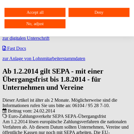
Über DATEV Meine Steuern können steuerrelevante Belege
zwischen dem Privatmandant und dem steuerlichem Berater
Accept all
Deny
ausgetauscht werden.
No, adjust
FPSign
zur digitalen Unterschrift
Fast Docs
zur Anlage von Lohnmitarbeiterstammdaten
Ab 1.2.2014 gilt SEPA - mit einer
Übergangsfrist bis 1.8.2014 - für
Unternehmen und Vereine
Dieser Artikel ist älter als 2 Monate. Möglicherweise sind die
Informationen rufen Sie uns bitte an:
06104 / 95 28 7-10
.
Beitrag vom: 24.02.2014
Euro-Zahlungsverkehr
SEPA
SEPA-Übergangsfrist
Am 1.2.2014 lösen europäische Zahlungsverfahren die nationalen
Verfahren ab. Ab diesem Datum sollten Unternehmen, Vereine und
öffentliche Kassen nur noch mit SEPA arbeiten. Die EU-