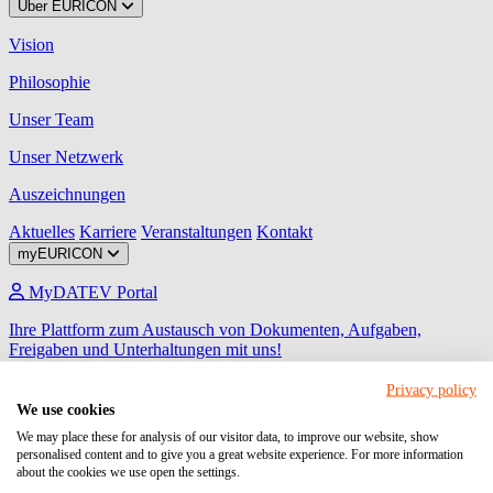
Über EURICON
Vision
Philosophie
Unser Team
Unser Netzwerk
Auszeichnungen
Aktuelles
Karriere
Veranstaltungen
Kontakt
myEURICON
MyDATEV Portal
Ihre Plattform zum Austausch von Dokumenten, Aufgaben,
Freigaben und Unterhaltungen mit uns!
Unternehmen Online
Privacy policy
We use cookies
Ihr Programm für den Beleg-, Daten- und Dokumentenaustausch
We may place these for analysis of our visitor data, to improve our website, show
zwischen Unternehmen und steuerlichem Berater.
personalised content and to give you a great website experience. For more information
about the cookies we use open the settings.
Meine Steuern