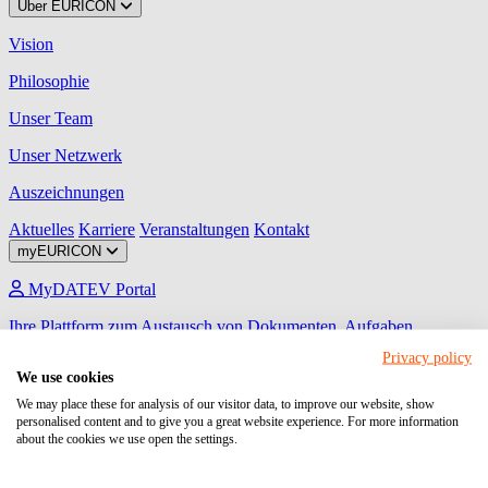
Über EURICON
Vision
Philosophie
Unser Team
Unser Netzwerk
Auszeichnungen
Aktuelles
Karriere
Veranstaltungen
Kontakt
myEURICON
MyDATEV Portal
Ihre Plattform zum Austausch von Dokumenten, Aufgaben,
Freigaben und Unterhaltungen mit uns!
Privacy policy
We use cookies
Unternehmen Online
We may place these for analysis of our visitor data, to improve our website, show
Ihr Programm für den Beleg-, Daten- und Dokumentenaustausch
personalised content and to give you a great website experience. For more information
zwischen Unternehmen und steuerlichem Berater.
about the cookies we use open the settings.
Meine Steuern