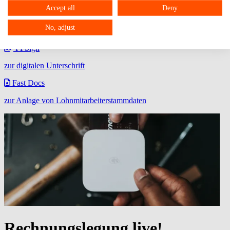
Accept all
Deny
Über DATEV Meine Steuern können steuerrelevante Belege
zwischen dem Privatmandant und dem steuerlichem Berater
No, adjust
ausgetauscht werden.
FPSign
zur digitalen Unterschrift
Fast Docs
zur Anlage von Lohnmitarbeiterstammdaten
Rechnungslegung live!