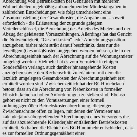
Abrechnung von Betriebskosten bei Gebäuden mit mehreren
Wohneinheiten regelmäßig aufzunehmenden Mindestangaben in
zahlreichen Entscheidungen wie folgt umschrieben: eine
Zusammenstellung der Gesamtkosten, die Angabe und - soweit
erforderlich - die Erläuterung der zugrunde gelegten
Verteilerschlüssel, die Berechnung des Anteils des Mieters und der
Abzug der geleisteten Vorauszahlungen. Allerdings hat das Gericht
die Notwendigkeit, "Gesamtkosten" jeder Abrechnungsposition
anzugeben, bisher nicht strikt darauf beschränkt, dass nur die
jeweiligen (Gesamt-)Kosten angegeben werden müssen, die in der
Abrechnungseinheit nach der Abrechnung auf die Wohnungsmieter
umgelegt werden. Vielmehr hat es vom Vermieter in einigen
Sonderfällen verlangt, auch darüber hinausgehende Kosten
anzugeben sowie den Rechenschritt zu erläutern, mit dem die
letztlich umgelegten Gesamtkosten der Abrechnungseinheit erst
ermittelt worden sind. Zwischenzeitlich hat der BGH mehrfach
betont, dass an die Abrechnung von Nebenkosten in formeller
Hinsicht keine zu hohen Anforderungen zu stellen sind. Ebenso
gehört es nicht zu den Voraussetzungen einer formell
ordnungsgemäßen Betriebskostenabrechnung, diejenigen
Zwischenschritte offen zu legen, mit denen der Vermieter aus
kalenderjahresübergreifenden Abrechnungen eines Versorgers die
auf das abzurechnende Kalenderjahr entfallenden Betriebskosten
ermittelt. So haben die Richter des BGH nunmehr entschieden, dass
es zur formellen Ordnungsgemäßheit einer