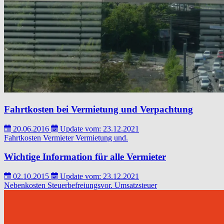
Fahrtkosten bei Vermietung und Verpachtung
20.06.2016
Update vom: 23.12.2021
Fahrtkosten
Vermieter
Vermietung und.
Wichtige Information für alle Vermieter
02.10.2015
Update vom: 23.12.2021
Nebenkosten
Steuerbefreiungsvor.
Umsatzsteuer