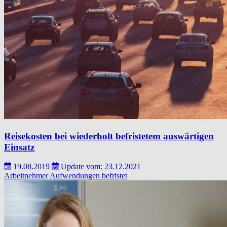
Reisekosten bei wiederholt befristetem auswärtigen
Einsatz
19.08.2019
Update vom: 23.12.2021
Arbeitnehmer
Aufwendungen
befristet