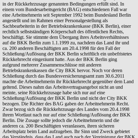
in der Rückkehrzusage genannten Bedingungen erfüllt sind. In
einem vom Bundesarbeitsgericht (BAG) entschiedenen Fall war
eine Arbeitnehmerin seit September 1992 beim Bundesland Berlin
angestellt und im Rahmen einer Personalgestellung als
Sachbearbeiterin in der Betriebskrankenkasse (BKK Berlin), einer
rechtlich selbstständigen Körperschaft des öffentlichen Rechts,
beschäftigt. Sie stimmte dem Übergang ihres Arbeitsverhältnisses
auf die BKK Berlin zum 1.1.1999 zu, nachdem das Land ihr und
ca. 200 anderen Beschäftigten am 20.4.1998 für den Fall der
Schließung/Auflösung der BKK Berlin schriftlich ein unbefristetes
Rückkehrrecht eingeräumt hatte. Aus der BKK Berlin ging
aufgrund mehrerer Zusammenschlüsse mit anderen
Betriebskrankenkassen die City BKK hervor. Noch vor deren
Schließung durch das Bundesversicherungsamt zum 30.6.2011
machte die Arbeitnehmerin ihr Rückkehrrecht gegenüber dem Land
geltend. Dieses nahm das Arbeitsvertragsangebot nicht an und
meinte, seine Rückkehrzusage habe sich nur auf eine
Schließung/Auflösung der BKK Berlin und nicht der City BKK
bezogen. Die Richter des BAG gaben der Arbeitnehmerin Recht.
Zwar bezog sich die Rückkehrzusage des Landes vom 20.4.1998
ihrem Wortlaut nach nur auf eine Schließung/Auflösung der BKK
Berlin. Die Zusage sollte jedoch die Arbeitnehmerin und die
anderen ca. 200 Beschäftigten veranlassen, ihren sicheren
Arbeitsplatz beim Land aufzugeben. Ihr Sinn und Zweck gebietet
das Verständnis, dass das Land auch nach der Vereinigung der BKK