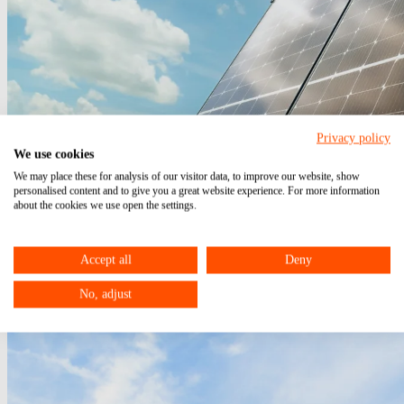
Privacy policy
We use cookies
We may place these for analysis of our visitor data, to improve our website, show
personalised content and to give you a great website experience. For more information
about the cookies we use open the settings.
Steuerbefreiung für kleine PV-Anlagen – Revision
Accept all
Deny
beim BFH noch nicht entschieden
No, adjust
21.04.2025
Steuerbefreiung
PV-Anlagen
Revision