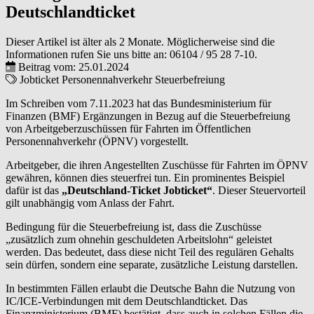
Deutschlandticket
Dieser Artikel ist älter als 2 Monate. Möglicherweise sind die
Informationen rufen Sie uns bitte an:
06104 / 95 28 7-10
.
Beitrag vom: 25.01.2024
Jobticket
Personennahverkehr
Steuerbefreiung
Im Schreiben vom 7.11.2023 hat das Bundesministerium für
Finanzen (BMF) Ergänzungen in Bezug auf die Steuerbefreiung
von Arbeitgeberzuschüssen für Fahrten im Öffentlichen
Personennahverkehr (ÖPNV) vorgestellt.
Arbeitgeber, die ihren Angestellten Zuschüsse für Fahrten im ÖPNV
gewähren, können dies steuerfrei tun. Ein prominentes Beispiel
dafür ist das
„Deutschland-Ticket Jobticket“
. Dieser Steuervorteil
gilt unabhängig vom Anlass der Fahrt.
Bedingung für die Steuerbefreiung ist, dass die Zuschüsse
„zusätzlich zum ohnehin geschuldeten Arbeitslohn“ geleistet
werden. Das bedeutet, dass diese nicht Teil des regulären Gehalts
sein dürfen, sondern eine separate, zusätzliche Leistung darstellen.
In bestimmten Fällen erlaubt die Deutsche Bahn die Nutzung von
IC/ICE-Verbindungen mit dem Deutschlandticket. Das
Finanzministerium (BMF) bestätigt, dass auch in solchen Fällen die