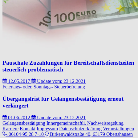
Pauschale Zuzahlungen für Bereitschaftsdienstzeiten
steuerlich problematisch
12.05.2017
Update vom: 23.12.2021
Feiertags- oder.
Sonntags-
Steuerbefreiung
Übergangsfrist für Gelangensbestätigung erneut
verlängert
01.06.2012
Update vom: 23.12.2021
Gelangensbestätigung
Innergemeinschaftli.
Nachweisregelung
Karriere
Kontakt
Impressum
Datenschutzerklärung
Veranstaltungen
06104-95 28 7-10
Birkenwaldstraße 40, 63179 Obertshausen