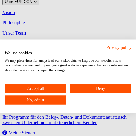
Über EURICON
Vision
Philosophie
Unser Team
Unser Netzwerk
Privacy policy
We use cookies
Auszeichnungen
We may place these for analysis of our visitor data, to improve our website, show
Aktuelles
Karriere
Veranstaltungen
Kontakt
personalised content and to give you a great website experience. For more information
myEURICON
about the cookies we use open the settings.
MyDATEV Portal
Accept all
Deny
Ihre Plattform zum Austausch von Dokumenten, Aufgaben,
Freigaben und Unterhaltungen mit uns!
No, adjust
Unternehmen Online
Ihr Programm für den Beleg-, Daten- und Dokumentenaustausch
zwischen Unternehmen und steuerlichem Berater.
Meine Steuern