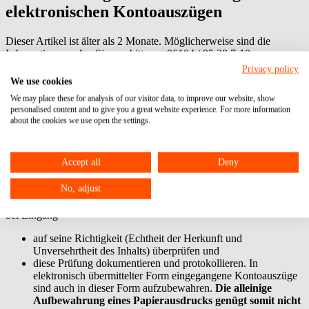
elektronischen Kontoauszügen
Dieser Artikel ist älter als 2 Monate. Möglicherweise sind die
Informationen rufen Sie uns bitte an:
06104 / 95 28 7-10
.
Beitrag vom: 09.03.2017
Update vom: 23.12.2021
Privacy policy
Archivierung
Elektronischer Kontoauszug
We use cookies
Der elektronische Kontoauszug gewinnt als Alternative zum Papier-
We may place these for analysis of our visitor data, to improve our website, show
Kontoauszug immer stärker an Bedeutung. Sie werden zunehmend
personalised content and to give you a great website experience. For more information
in digitaler Form von den Banken an ihre Kunden übermittelt.
about the cookies we use open the settings.
Teilweise handelt es sich um Unterlagen in Bilddateiformaten (z. B.
Kontoauszüge im tif- oder pdf-Format), teilweise auch um Daten in
maschinell auswertbarer Form (z. B. als csv-Datei). Da an
Accept all
Deny
elektronische Kontoauszüge keine höheren Anforderungen als an
elektronische Rechnungen zu stellen sind, werden diese
No, adjust
grundsätzlich steuerlich anerkannt. Steuerpflichtige müssen dafür im
Rahmen interner Kontrollsysteme den elektronischen Kontoauszug
bei Eingang
auf seine Richtigkeit (Echtheit der Herkunft und
Unversehrtheit des Inhalts) überprüfen und
diese Prüfung dokumentieren und protokollieren. In
elektronisch übermittelter Form eingegangene Kontoauszüge
sind auch in dieser Form aufzubewahren.
Die alleinige
Aufbewahrung eines Papierausdrucks genügt somit nicht