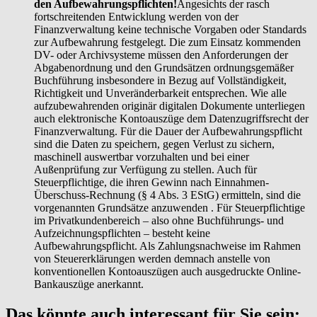
den Aufbewahrungspflichten!
Angesichts der rasch
fortschreitenden Entwicklung werden von der
Finanzverwaltung keine technische Vorgaben oder Standards
zur Aufbewahrung festgelegt. Die zum Einsatz kommenden
DV- oder Archivsysteme müssen den Anforderungen der
Abgabenordnung und den Grundsätzen ordnungsgemäßer
Buchführung insbesondere in Bezug auf Vollständigkeit,
Richtigkeit und Unveränderbarkeit entsprechen. Wie alle
aufzubewahrenden originär digitalen Dokumente unterliegen
auch elektronische Kontoauszüge dem Datenzugriffsrecht der
Finanzverwaltung. Für die Dauer der Aufbewahrungspflicht
sind die Daten zu speichern, gegen Verlust zu sichern,
maschinell auswertbar vorzuhalten und bei einer
Außenprüfung zur Verfügung zu stellen. Auch für
Steuerpflichtige, die ihren Gewinn nach Einnahmen-
Überschuss-Rechnung (§ 4 Abs. 3 EStG) ermitteln, sind die
vorgenannten Grundsätze anzuwenden . Für Steuerpflichtige
im Privatkundenbereich – also ohne Buchführungs- und
Aufzeichnungspflichten – besteht keine
Aufbewahrungspflicht. Als Zahlungsnachweise im Rahmen
von Steuererklärungen werden demnach anstelle von
konventionellen Kontoauszügen auch ausgedruckte Online-
Bankauszüge anerkannt.
Das könnte auch interessant für Sie sein: