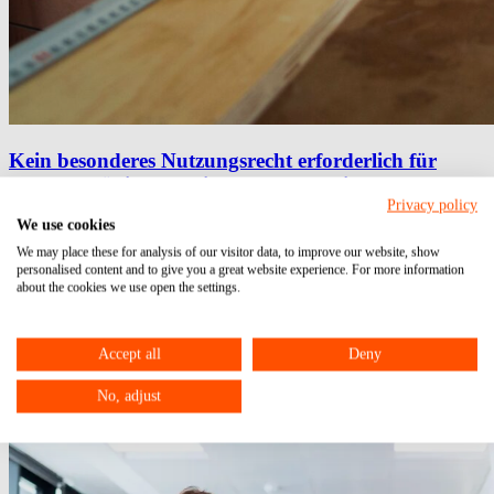
Kein besonderes Nutzungsrecht erforderlich für
Steuerermäßigung bei Handwerkerleistungen
Privacy policy
We use cookies
21.09.2023
Steuerermäßigung
Handwerkerleistungen
Einkommensteuererkl.
We may place these for analysis of our visitor data, to improve our website, show
personalised content and to give you a great website experience. For more information
about the cookies we use open the settings.
Accept all
Deny
No, adjust