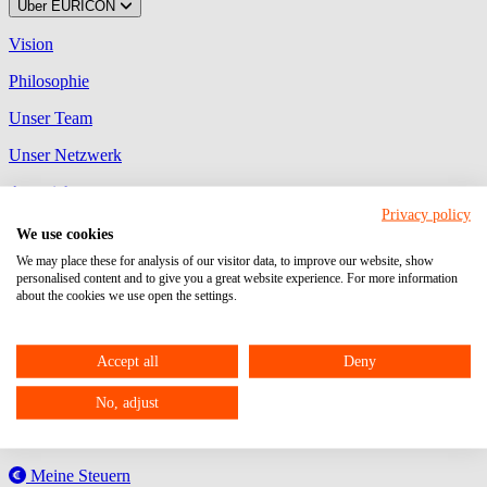
Über EURICON
Vision
Philosophie
Unser Team
Unser Netzwerk
Auszeichnungen
Privacy policy
Aktuelles
Karriere
Veranstaltungen
Kontakt
We use cookies
myEURICON
We may place these for analysis of our visitor data, to improve our website, show
personalised content and to give you a great website experience. For more information
MyDATEV Portal
about the cookies we use open the settings.
Ihre Plattform zum Austausch von Dokumenten, Aufgaben,
Freigaben und Unterhaltungen mit uns!
Accept all
Deny
Unternehmen Online
No, adjust
Ihr Programm für den Beleg-, Daten- und Dokumentenaustausch
zwischen Unternehmen und steuerlichem Berater.
Meine Steuern