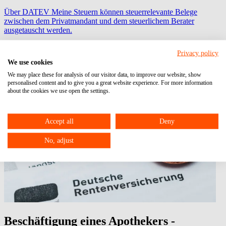
Über DATEV Meine Steuern können steuerrelevante Belege
zwischen dem Privatmandant und dem steuerlichem Berater
ausgetauscht werden.
FPSign
Privacy policy
We use cookies
zur digitalen Unterschrift
We may place these for analysis of our visitor data, to improve our website, show
Fast Docs
personalised content and to give you a great website experience. For more information
about the cookies we use open the settings.
zur Anlage von Lohnmitarbeiterstammdaten
Accept all
Deny
No, adjust
Beschäftigung eines Apothekers -