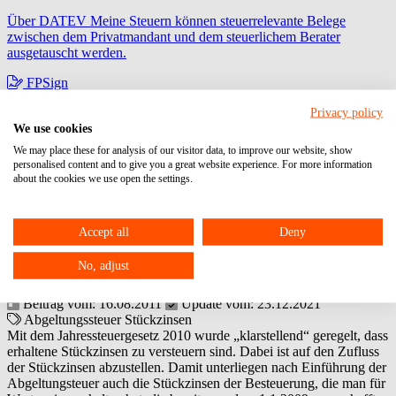
Über DATEV Meine Steuern können steuerrelevante Belege
zwischen dem Privatmandant und dem steuerlichem Berater
ausgetauscht werden.
FPSign
zur digitalen Unterschrift
Privacy policy
We use cookies
Fast Docs
We may place these for analysis of our visitor data, to improve our website, show
personalised content and to give you a great website experience. For more information
zur Anlage von Lohnmitarbeiterstammdaten
about the cookies we use open the settings.
Besteuerung von Stückzinsen nach
Einführung der Abgeltungsteuer
Accept all
Deny
No, adjust
Dieser Artikel ist älter als 2 Monate. Möglicherweise sind die
Informationen rufen Sie uns bitte an:
06104 / 95 28 7-10
.
Beitrag vom: 16.08.2011
Update vom: 23.12.2021
Abgeltungssteuer
Stückzinsen
Mit dem Jahressteuergesetz 2010 wurde „klarstellend“ geregelt, dass
erhaltene Stückzinsen zu versteuern sind. Dabei ist auf den Zufluss
der Stückzinsen abzustellen. Damit unterliegen nach Einführung der
Abgeltungsteuer auch die Stückzinsen der Besteuerung, die man für