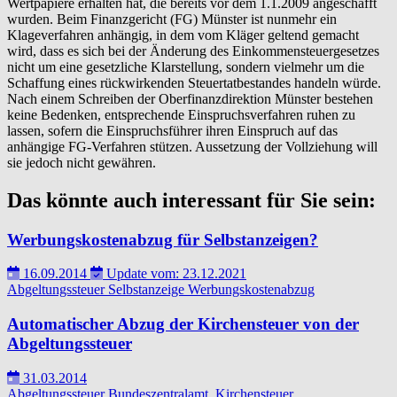
Wertpapiere erhalten hat, die bereits vor dem 1.1.2009 angeschafft
wurden. Beim Finanzgericht (FG) Münster ist nunmehr ein
Klageverfahren anhängig, in dem vom Kläger geltend gemacht
wird, dass es sich bei der Änderung des Einkommensteuergesetzes
nicht um eine gesetzliche Klarstellung, sondern vielmehr um die
Schaffung eines rückwirkenden Steuertatbestandes handeln würde.
Nach einem Schreiben der Oberfinanzdirektion Münster bestehen
keine Bedenken, entsprechende Einspruchsverfahren ruhen zu
lassen, sofern die Einspruchsführer ihren Einspruch auf das
anhängige FG-Verfahren stützen. Aussetzung der Vollziehung will
sie jedoch nicht gewähren.
Das könnte auch interessant für Sie sein:
Werbungskostenabzug für Selbstanzeigen?
16.09.2014
Update vom: 23.12.2021
Abgeltungssteuer
Selbstanzeige
Werbungskostenabzug
Automatischer Abzug der Kirchensteuer von der
Abgeltungssteuer
31.03.2014
Abgeltungssteuer
Bundeszentralamt.
Kirchensteuer