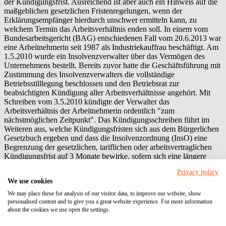
der Kündigungsfrist. Ausreichend ist aber auch ein Hinweis auf die
maßgeblichen gesetzlichen Fristenregelungen, wenn der
Erklärungsempfänger hierdurch unschwer ermitteln kann, zu
welchem Termin das Arbeitsverhältnis enden soll. In einem vom
Bundesarbeitsgericht (BAG) entschiedenen Fall vom 20.6.2013 war
eine Arbeitnehmerin seit 1987 als Industriekauffrau beschäftigt. Am
1.5.2010 wurde ein Insolvenzverwalter über das Vermögen des
Unternehmens bestellt. Bereits zuvor hatte die Geschäftsführung mit
Zustimmung des Insolvenzverwalters die vollständige
Betriebsstilllegung beschlossen und den Betriebsrat zur
beabsichtigten Kündigung aller Arbeitsverhältnisse angehört. Mit
Schreiben vom 3.5.2010 kündigte der Verwalter das
Arbeitsverhältnis der Arbeitnehmerin ordentlich "zum
nächstmöglichen Zeitpunkt". Das Kündigungsschreiben führt im
Weiteren aus, welche Kündigungsfristen sich aus dem Bürgerlichen
Gesetzbuch ergeben und dass die Insolvenzordnung (InsO) eine
Begrenzung der gesetzlichen, tariflichen oder arbeitsvertraglichen
Kündigungsfrist auf 3 Monate bewirke, sofern sich eine längere
Frist ergebe. Die Richter des BAG entschieden, dass die Klage
Privacy policy
unbegründet ist und das Arbeitsverhältnis mit Ablauf des 31.8.2010
We use cookies
geendet hat. Die Kündigungserklärung ist ausreichend bestimmt.
Die Arbeitnehmerin konnte dem Kündigungsschreiben unter
We may place these for analysis of our visitor data, to improve our website, show
Berücksichtigung ihrer Betriebszugehörigkeit entnehmen, dass die
personalised content and to give you a great website experience. For more information
about the cookies we use open the settings.
Regelungen in der InsO zu einer Begrenzung der Kündigungsfrist
auf 3 Monate führt, ihr Arbeitsverhältnis also zum 31.8.2010 enden