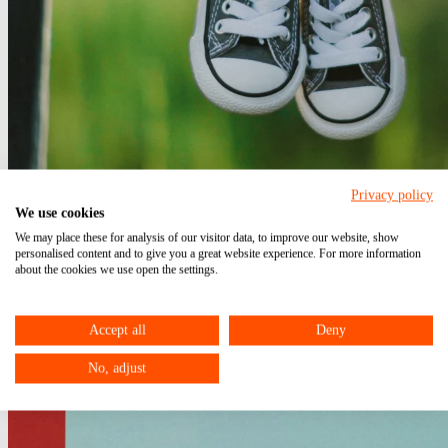
Privacy policy
We use cookies
We may place these for analysis of our visitor data, to improve our website, show
Änderungen beim Elterngeld ab dem 1.4.2024
personalised content and to give you a great website experience. For more information
about the cookies we use open the settings.
17.06.2024
Elterngeld
versteuerndes.
Basiselterngeld
Accept all
Deny
No, adjust