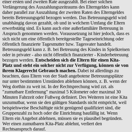
einer ersten und zweiten Rate ausgezahlt. Bei einer solchen
Verlängerung des Auszahlungszeitraums des Elterngeldes kann
daher parallel zur Auszahlung der zweiten Raten des Elterngeldes
bereits Betreuungsgeld bezogen werden. Das Betreuungsgeld wird
unabhängig davon gezahlt, ob und in welchem Umfang die Eltern
erwerbstätig sind. Es kann auch eine außerfamiliäre Betreuung in
Anspruch genommen werden. Voraussetzung ist hier jedoch, dass es
sich nicht um eine öffentlich bereitgestellte Tageseinrichtung oder
öffentlich finanzierte Tagesmutter bzw. Tagesvater handelt.
Betreuungsgeld kann z. B. bei Betreuung des Kindes in Spielkreisen
oder in privater - also nicht öffentlich finanzierter - Kinderbetreuung
bezogen werden.
Entscheiden sich die Eltern für einen Kita-
Platz und steht ein solcher nicht zur Verfügung, können sie von
ihrem Klagerecht Gebrauch machen.
Dabei ist allerdings zu
beachten, dass Eltern von der Stadt angebotene Betreuungsplätze
nur unter bestimmten Umständen ablehnen können, z. B. wenn der
Weg dorthin zu weit ist. In der Rechtsprechung wird zzt. als
"zumutbare Entfernung" maximal 5 Kilometer oder maximal 30
Minuten Fahrzeit oder Fußweg definiert. Des Weiteren ist eine Kita
unzumutbar, wenn sie den gültigen Standards nicht entspricht, weil
beispielsweise Beschäftigte nicht genügend qualifiziert sind, die
Gruppenzahl zu hoch oder die Einrichtung baufällig ist. Wenn
Eltern ein Angebot ablehnen, müssen sie es plausibel begründen.
Wer einen zumutbaren Kita-Platz ablehnt, verliert den
Rechtsanspruch darauf.