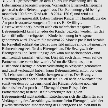
31.7.2012 grundsätzlich ab dem 15. bis zur Vollendung des 36.
Lebensmonats bezogen werden. Vorhandene Elterngeldansprüche
gehen also dem Betreuungsgeld vor. Das Betreuungsgeld beträgt
monatlich 100 € pro Kind (ab 1.8.2014: 150 €) und wird als
Geldleistung ausgezahlt. Leben mehrere Kinder im Haushalt, die die
Anspruchsvoraussetzungen erfüllen (z. B. Zwillinge,
Geschwisterkinder), besteht auch ein mehrfacher Anspruch. Das
Betreuungsgeld kann für jedes der Kinder bezogen werden, für das
keine öffentlich bereitgestellte Kinderbetreuung in Anspruch
genommen wird. Es wird für maximal 22 Monate pro Kind bezahlt.
Im Regelfall schließt das Betreuungsgeld nahtlos an die 14-monatige
Rahmenbezugszeit für das Elterngeld an. Die Bezugszeit des
Elterngeldes und Betreuungsgeldes kann nur nacheinander - und
nicht zeitlich parallel - erfolgen. Dies gilt auch dann, wenn auf die
Partnermonate verzichtet wurde. Wenn die Eltern das ihnen
zustehende Elterngeld bereits vollständig in Anspruch genommen
und damit verbraucht haben, kann Betreuungsgeld schon vor dem
15. Lebensmonat des Kindes bezogen werden. Der Bezug von
Betreuungsgeld endet auch in diesen Fällen nach 22 Monaten und
somit vor dem 36. Lebensmonat des Kindes. Solange noch ein
theoretischer Anspruch auf Elterngeld (zum Beispiel der
Partnermonate) besteht, ist ein vorzeitiger Bezug von
Betreuungsgeld nicht möglich. Entscheiden sich die Eltern für eine
Verlängerung des Auszahlungszeitraums beim Elterngeld, wird der
jeweils zustehende Monatsbetrag des Elterngeldes halbiert und in