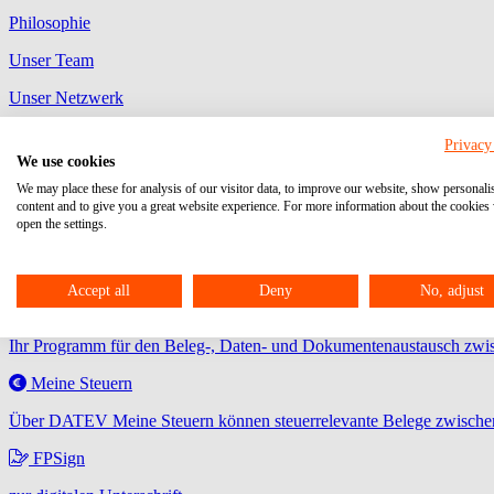
Philosophie
Unser Team
Unser Netzwerk
Auszeichnungen
Privacy
We use cookies
Aktuelles
Karriere
Veranstaltungen
Kontakt
We may place these for analysis of our visitor data, to improve our website, show personali
myEURICON
content and to give you a great website experience. For more information about the cookies
open the settings.
MyDATEV Portal
Ihre Plattform zum Austausch von Dokumenten, Aufgaben, Freigaben
Accept all
Deny
No, adjust
Unternehmen Online
Ihr Programm für den Beleg-, Daten- und Dokumentenaustausch zwis
Meine Steuern
Über DATEV Meine Steuern können steuerrelevante Belege zwischen
FPSign