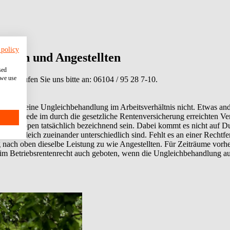
 policy
itern und Angestellten
sed
 we use
tionen rufen Sie uns bitte an:
06104 / 95 28 7-10
.
tfertigt eine Ungleichbehandlung im Arbeitsverhältnis nicht. Etwas an
 Unterschiede im durch die gesetzliche Rentenversicherung erreichten 
r die Gruppen tatsächlich bezeichnend sein. Dabei kommt es nicht auf 
m Vergleich zueinander unterschiedlich sind. Fehlt es an einer Rechtfe
nach oben dieselbe Leistung zu wie Angestellten. Für Zeiträume vorhe
im Betriebsrentenrecht auch geboten, wenn die Ungleichbehandlung auf