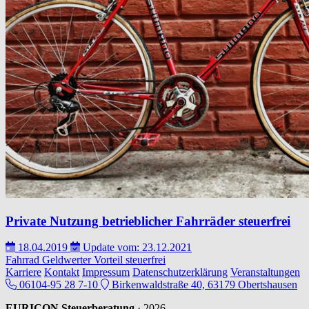
Private Nutzung betrieblicher Fahrräder steuerfrei
18.04.2019
Update vom: 23.12.2021
Fahrrad
Geldwerter Vorteil
steuerfrei
Karriere
Kontakt
Impressum
Datenschutzerklärung
Veranstaltungen
06104-95 28 7-10
Birkenwaldstraße 40, 63179 Obertshausen
EURICON Steuerberatung
· 2026