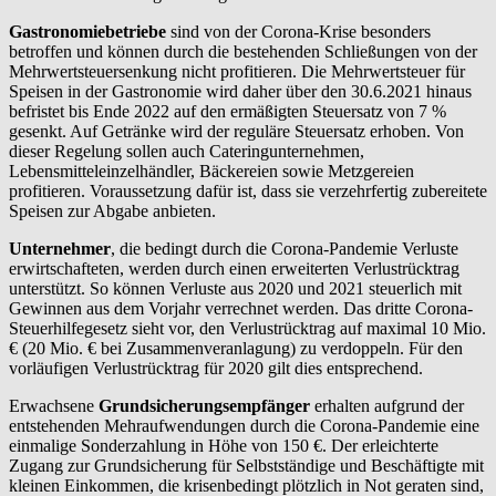
Gastronomiebetriebe
sind von der Corona-Krise besonders
betroffen und können durch die bestehenden Schließungen von der
Mehrwertsteuersenkung nicht profitieren. Die Mehrwertsteuer für
Speisen in der Gastronomie wird daher über den 30.6.2021 hinaus
befristet bis Ende 2022 auf den ermäßigten Steuersatz von 7 %
gesenkt. Auf Getränke wird der reguläre Steuersatz erhoben. Von
dieser Regelung sollen auch Cateringunternehmen,
Lebensmitteleinzelhändler, Bäckereien sowie Metzgereien
profitieren. Voraussetzung dafür ist, dass sie verzehrfertig zubereitete
Speisen zur Abgabe anbieten.
Unternehmer
, die bedingt durch die Corona-Pandemie Verluste
erwirtschafteten, werden durch einen erweiterten Verlustrücktrag
unterstützt. So können Verluste aus 2020 und 2021 steuerlich mit
Gewinnen aus dem Vorjahr verrechnet werden. Das dritte Corona-
Steuerhilfegesetz sieht vor, den Verlustrücktrag auf maximal 10 Mio.
€ (20 Mio. € bei Zusammenveranlagung) zu verdoppeln. Für den
vorläufigen Verlustrücktrag für 2020 gilt dies entsprechend.
Erwachsene
Grundsicherungsempfänger
erhalten aufgrund der
entstehenden Mehraufwendungen durch die Corona-Pandemie eine
einmalige Sonderzahlung in Höhe von 150 €. Der erleichterte
Zugang zur Grundsicherung für Selbstständige und Beschäftigte mit
kleinen Einkommen, die krisenbedingt plötzlich in Not geraten sind,