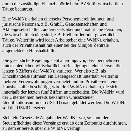
durch die zuständige Finanzbehörde beim BZSt für wirtschaftlich
Tätige beantragt.
Eine W-IdNr. erhalten einerseits Personenvereinigungen und
juristische Personen, z.B. GmbH, Genossenschaften und
Aktiengesellschaften, andererseits aber auch natürliche Personen,
die wirtschaftlich tätig sind, z.B. Freiberufler oder gewerblich
Tätige. Weiterhin wird jeder Arbeitgeber eine W-IdNr. erhalten,
auch der Privathaushalt mit einer bei der Minijob-Zentrale
angemeldeten Haushaltshilfe.
Die gesetzliche Regelung sieht allerdings vor, dass bei mehreren
unterschiedlichen wirtschaftlichen Betätigungen einer Person die
letzten 5 Ziffern der W-IdNr. variieren. Wer also z.B. als
Einzelhandelskaufmann ein Ladengeschäft unterhält, weiterhin
mehrere Ferienwohnungen vermietet und im Privatbereich eine
Haushaltshilfe beschäftigt, wird drei W-IdNr. erhalten, die sich
innerhalb der letzten fünf Ziffern unterscheiden. Die W-IdNr. wird
der Unternehmen bereits bekannten Umsatzsteuer-
Identifikationsnummer (USt-ID) nachgebildet werden. Die W-IdNr.
soll die USt-ID ersetzen.
Sieht ein Gesetz die Angabe der W-IdNr. vor, so kann der
Steuerpflichtige diese Vorgänge erst ab dem Zeitpunkt durchführen,
zu dem er bereits über die W-IdNr. verfügt.