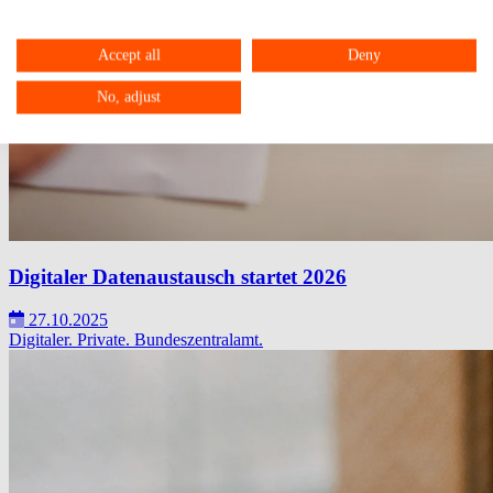
Accept all
Deny
No, adjust
Digitaler Datenaustausch startet 2026
27.10.2025
Digitaler.
Private.
Bundeszentralamt.