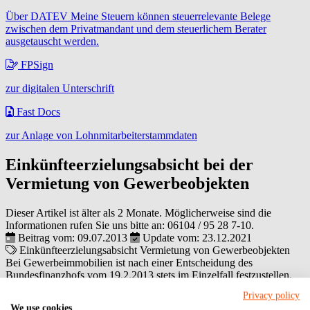
Über DATEV Meine Steuern können steuerrelevante Belege
zwischen dem Privatmandant und dem steuerlichem Berater
ausgetauscht werden.
FPSign
zur digitalen Unterschrift
Fast Docs
zur Anlage von Lohnmitarbeiterstammdaten
Einkünfteerzielungsabsicht bei der
Vermietung von Gewerbeobjekten
Dieser Artikel ist älter als 2 Monate. Möglicherweise sind die
Informationen rufen Sie uns bitte an:
06104 / 95 28 7-10
.
Beitrag vom: 09.07.2013
Update vom: 23.12.2021
Einkünfteerzielungsabsicht
Vermietung von Gewerbeobjekten
Bei Gewerbeimmobilien ist nach einer Entscheidung des
Bundesfinanzhofs vom 19.2.2013 stets im Einzelfall festzustellen,
ob der Steuerpflichtige beabsichtigt, auf die voraussichtliche Dauer
Privacy policy
der Nutzung einen Überschuss der Einnahmen über die
We use cookies