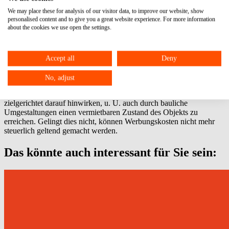
Werbungskosten zu erzielen. Aufwendungen für ein nach
Anmietung leer stehendes Gewerbeobjekt können als vorab
We may place these for analysis of our visitor data, to improve our website, show
personalised content and to give you a great website experience. For more information
entstandene Werbungskosten abziehbar sein, wenn der
about the cookies we use open the settings.
Steuerpflichtige - als gewerblicher Zwischenmieter - die
Einkünfteerzielungsabsicht hinsichtlich dieses Objekts erkennbar
aufgenommen und sie später nicht aufgegeben hat. Ist dem
Steuerpflichtigen von Anfang an bekannt oder zeigt sich später
Accept all
Deny
aufgrund bislang vergeblicher Vermietungsbemühungen, dass für
ein seit Jahren leer stehendes Objekt, so wie es baulich gestaltet ist,
No, adjust
kein Markt besteht und es deshalb nicht vermietbar ist, muss er - will
er die Aufnahme oder Fortdauer seiner Vermietungsabsicht belegen -
zielgerichtet darauf hinwirken, u. U. auch durch bauliche
Umgestaltungen einen vermietbaren Zustand des Objekts zu
erreichen. Gelingt dies nicht, können Werbungskosten nicht mehr
steuerlich geltend gemacht werden.
Das könnte auch interessant für Sie sein: