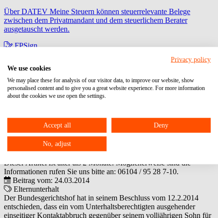
Über DATEV Meine Steuern können steuerrelevante Belege
zwischen dem Privatmandant und dem steuerlichem Berater
ausgetauscht werden.
FPSign
Privacy policy
zur digitalen Unterschrift
We use cookies
Fast Docs
We may place these for analysis of our visitor data, to improve our website, show
personalised content and to give you a great website experience. For more information
zur Anlage von Lohnmitarbeiterstammdaten
about the cookies we use open the settings.
Elternunterhalt bei einseitigem
Accept all
Deny
Kontaktabbruch des
Unterhaltsberechtigten
No, adjust
Dieser Artikel ist älter als 2 Monate. Möglicherweise sind die
Informationen rufen Sie uns bitte an:
06104 / 95 28 7-10
.
Beitrag vom: 24.03.2014
Elternunterhalt
Der Bundesgerichtshof hat in seinem Beschluss vom 12.2.2014
entschieden, dass ein vom Unterhaltsberechtigten ausgehender
einseitiger Kontaktabbruch gegenüber seinem volljährigen Sohn für