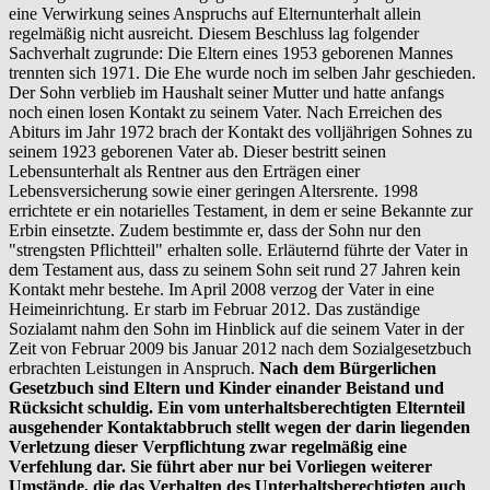
eine Verwirkung seines Anspruchs auf Elternunterhalt allein
regelmäßig nicht ausreicht. Diesem Beschluss lag folgender
Sachverhalt zugrunde: Die Eltern eines 1953 geborenen Mannes
trennten sich 1971. Die Ehe wurde noch im selben Jahr geschieden.
Der Sohn verblieb im Haushalt seiner Mutter und hatte anfangs
noch einen losen Kontakt zu seinem Vater. Nach Erreichen des
Abiturs im Jahr 1972 brach der Kontakt des volljährigen Sohnes zu
seinem 1923 geborenen Vater ab. Dieser bestritt seinen
Lebensunterhalt als Rentner aus den Erträgen einer
Lebensversicherung sowie einer geringen Altersrente. 1998
errichtete er ein notarielles Testament, in dem er seine Bekannte zur
Erbin einsetzte. Zudem bestimmte er, dass der Sohn nur den
"strengsten Pflichtteil" erhalten solle. Erläuternd führte der Vater in
dem Testament aus, dass zu seinem Sohn seit rund 27 Jahren kein
Kontakt mehr bestehe. Im April 2008 verzog der Vater in eine
Heimeinrichtung. Er starb im Februar 2012. Das zuständige
Sozialamt nahm den Sohn im Hinblick auf die seinem Vater in der
Zeit von Februar 2009 bis Januar 2012 nach dem Sozialgesetzbuch
erbrachten Leistungen in Anspruch.
Nach dem Bürgerlichen
Gesetzbuch sind Eltern und Kinder einander Beistand und
Rücksicht schuldig. Ein vom unterhaltsberechtigten Elternteil
ausgehender Kontaktabbruch stellt wegen der darin liegenden
Verletzung dieser Verpflichtung zwar regelmäßig eine
Verfehlung dar. Sie führt aber nur bei Vorliegen weiterer
Umstände, die das Verhalten des Unterhaltsberechtigten auch