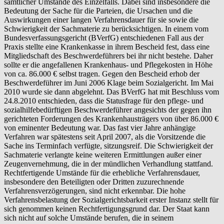
sämtlicher Umstände des Einzelfalls. Dabei sind insbesondere die
Bedeutung der Sache für die Parteien, die Ursachen und die
Auswirkungen einer langen Verfahrensdauer für sie sowie die
Schwierigkeit der Sachmaterie zu berücksichtigen. In einem vom
Bundesverfassungsgericht (BVerfG) entschiedenen Fall aus der
Praxis stellte eine Krankenkasse in ihrem Bescheid fest, dass eine
Mitgliedschaft des Beschwerdeführers bei ihr nicht bestehe. Daher
sollte er die angefallenen Krankenhaus- und Pflegekosten in Höhe
von ca. 86.000 € selbst tragen. Gegen den Bescheid erhob der
Beschwerdeführer im Juni 2006 Klage beim Sozialgericht. Im Mai
2010 wurde sie dann abgelehnt. Das BVerfG hat mit Beschluss vom
24.8.2010 entschieden, dass die Statusfrage für den pflege- und
sozialhilfebedürftigen Beschwerdeführer angesichts der gegen ihn
gerichteten Forderungen des Krankenhausträgers von über 86.000 €
von eminenter Bedeutung war. Das fast vier Jahre anhängige
Verfahren war spätestens seit April 2007, als die Vorsitzende die
Sache ins Terminfach verfügte, sitzungsreif. Die Schwierigkeit der
Sachmaterie verlangte keine weiteren Ermittlungen außer einer
Zeugenvernehmung, die in der mündlichen Verhandlung stattfand.
Rechtfertigende Umstände für die erhebliche Verfahrensdauer,
insbesondere den Beteiligten oder Dritten zuzurechnende
Verfahrensverzögerungen, sind nicht erkennbar. Die hohe
Verfahrensbelastung der Sozialgerichtsbarkeit erster Instanz stellt für
sich genommen keinen Rechtfertigungsgrund dar. Der Staat kann
sich nicht auf solche Umstände berufen, die in seinem