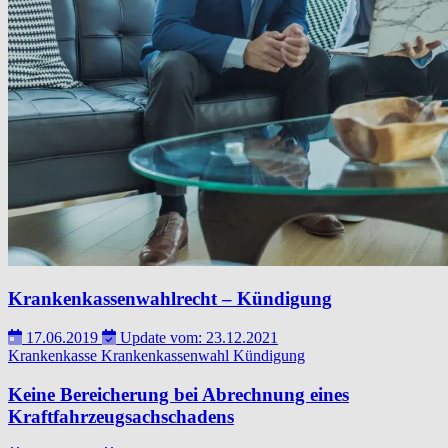
Krankenkassenwahlrecht – Kündigung
17.06.2019
Update vom: 23.12.2021
Krankenkasse
Krankenkassenwahl
Kündigung
Keine Bereicherung bei Abrechnung eines
Kraftfahrzeugsachschadens