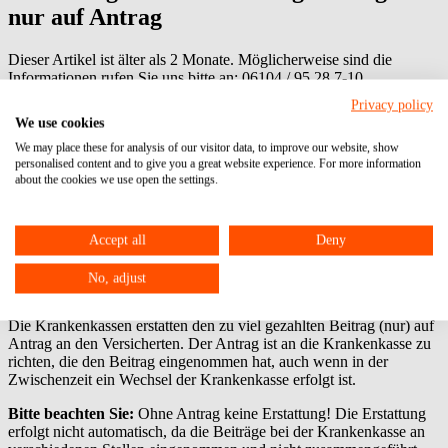
nur auf Antrag
Dieser Artikel ist älter als 2 Monate. Möglicherweise sind die
Informationen rufen Sie uns bitte an:
06104 / 95 28 7-10
.
Beitrag vom: 28.10.2019
Privacy policy
Erstattung
Versicherung
Versicherungsbeiträge
We use cookies
Versorgungsbezüge
We may place these for analysis of our visitor data, to improve our website, show
personalised content and to give you a great website experience. For more information
Durch Verschiebung des Renteneintrittsalters und Flexirentengesetz
about the cookies we use open the settings.
kommt es immer häufiger vor, dass Versorgungsbezüge (Rente,
BAV-Rente, Einmalbetrag aus der BAV) neben aktivem
Erwerbseinkommen (Arbeitslohn, selbstständige Erwerbstätigkeit)
bezogen werden. Für gesetzlich Versicherte kann es in diesen Fällen
Accept all
Deny
dazu kommen, dass mehr Beiträge an die Krankenkasse abgeführt
werden, als dem Höchstbeitrag gemäß der
No, adjust
Beitragsbemessungsgrenze entsprechen.
Die Krankenkassen erstatten den zu viel gezahlten Beitrag (nur) auf
Antrag an den Versicherten. Der Antrag ist an die Krankenkasse zu
richten, die den Beitrag eingenommen hat, auch wenn in der
Zwischenzeit ein Wechsel der Krankenkasse erfolgt ist.
Bitte beachten Sie:
Ohne Antrag keine Erstattung! Die Erstattung
erfolgt nicht automatisch, da die Beiträge bei der Krankenkasse an