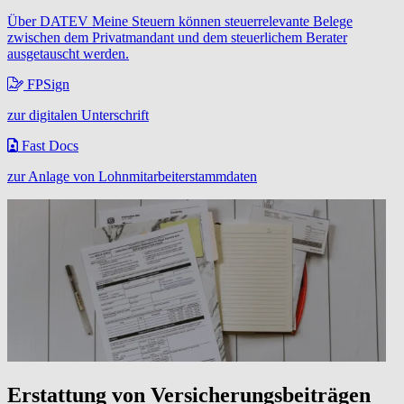
Über DATEV Meine Steuern können steuerrelevante Belege
zwischen dem Privatmandant und dem steuerlichem Berater
ausgetauscht werden.
FPSign
zur digitalen Unterschrift
Fast Docs
zur Anlage von Lohnmitarbeiterstammdaten
Erstattung von Versicherungsbeiträgen