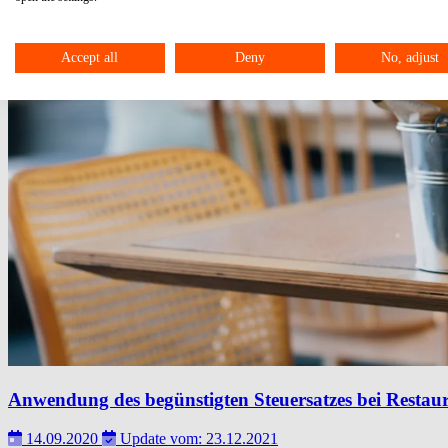
Accept all
Deny
No, adjust
Anwendung des begünstigten Steuersatzes bei Restaur
14.09.2020
Update vom: 23.12.2021