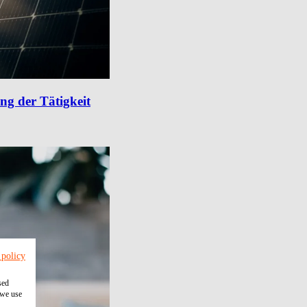
ng der Tätigkeit
 policy
sed
 we use