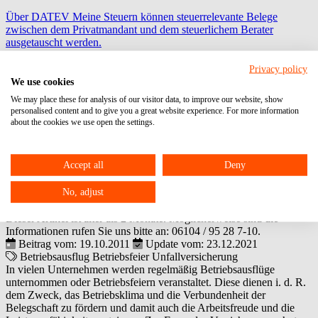
Über DATEV Meine Steuern können steuerrelevante Belege
zwischen dem Privatmandant und dem steuerlichem Berater
ausgetauscht werden.
FPSign
Privacy policy
We use cookies
zur digitalen Unterschrift
We may place these for analysis of our visitor data, to improve our website, show
personalised content and to give you a great website experience. For more information
Fast Docs
about the cookies we use open the settings.
zur Anlage von Lohnmitarbeiterstammdaten
Accept all
Deny
Gesetzliche Unfallversicherung bei einer
Betriebsfeier oder einem Betriebsausflug
No, adjust
Dieser Artikel ist älter als 2 Monate. Möglicherweise sind die
Informationen rufen Sie uns bitte an:
06104 / 95 28 7-10
.
Beitrag vom: 19.10.2011
Update vom: 23.12.2021
Betriebsausflug
Betriebsfeier
Unfallversicherung
In vielen Unternehmen werden regelmäßig Betriebsausflüge
unternommen oder Betriebsfeiern veranstaltet. Diese dienen i. d. R.
dem Zweck, das Betriebsklima und die Verbundenheit der
Belegschaft zu fördern und damit auch die Arbeitsfreude und die