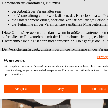
Gemeinschaftsveranstaltung gilt, muss
der Arbeitgeber Veranstalter sein
die Veranstaltung dem Zweck dienen, das Betriebsklima zu förd
die Unternehmensleitung oder eine von ihr beauftragte Person 
die Teilnahme an der Veranstaltung sämtlichen Mitarbeiterinnen
Diese Grundsätze gelten auch dann, wenn in größeren Unternehmen ein
sofern dies im Einvernehmen mit der Unternehmensleitung geschieht.
Unternehmensleitung ist dann nicht erforderlich. Hier genügt die Teil
Der Versicherungsschutz umfasst sowohl die Teilnahme an der Veranst
oder sich während einer privaten Unterbrechung des Heimwegs ereigne
Privacy
aufsuchen.
We use cookies
Werden zu einer versicherten Veranstaltung Familienangehörige, ehema
We may place these for analysis of our visitor data, to improve our website, show personali
Teilnehmer stehen jedoch selbst nicht unter dem Schutz der gesetzlic
content and to give you a great website experience. For more information about the cookies
open the settings.
Das könnte auch interessant für Sie sein:
Accept all
Deny
No, adjust