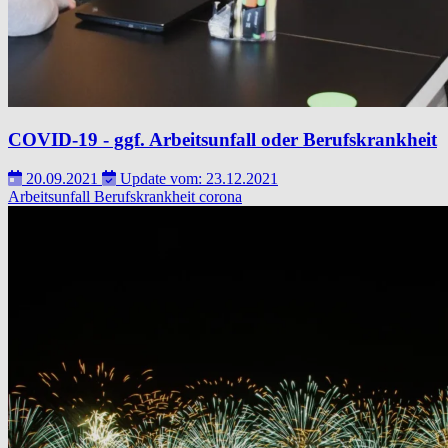
COVID-19 - ggf. Arbeitsunfall oder Berufskrankheit
20.09.2021
Update vom: 23.12.2021
Arbeitsunfall
Berufskrankheit
corona