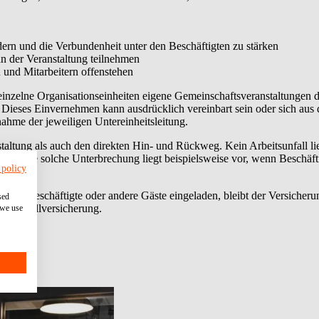
ern und die Verbundenheit unter den Beschäftigten zu stärken
an der Veranstaltung teilnehmen
 und Mitarbeitern offenstehen
zelne Organisationseinheiten eigene Gemeinschaftsveranstaltungen durc
 Dieses Einvernehmen kann ausdrücklich vereinbart sein oder sich aus
nahme der jeweiligen Untereinheitsleitung.
altung als auch den direkten Hin- und Rückweg. Kein Arbeitsunfall li
t. Eine solche Unterbrechung liegt beispielsweise vor, wenn Beschäftig
 policy
lige Beschäftigte oder andere Gäste eingeladen, bleibt der Versicherun
sed
hen Unfallversicherung.
 we use