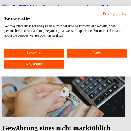
Über DATEV Meine Steuern können steuerrelevante Belege
zwischen dem Privatmandant und dem steuerlichem Berater
Privacy policy
ausgetauscht werden.
We use cookies
We may place these for analysis of our visitor data, to improve our website, show
FPSign
personalised content and to give you a great website experience. For more information
about the cookies we use open the settings.
zur digitalen Unterschrift
Fast Docs
Accept all
Deny
zur Anlage von Lohnmitarbeiterstammdaten
No, adjust
Gewährung eines nicht marktüblich