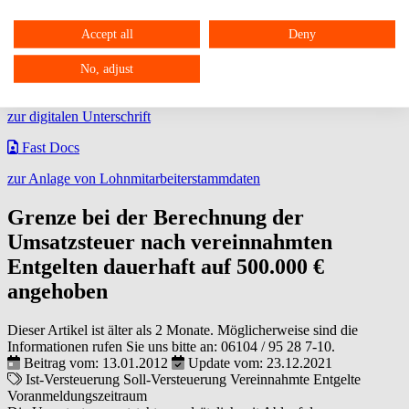
Über DATEV Meine Steuern können steuerrelevante Belege
Accept all
Deny
zwischen dem Privatmandant und dem steuerlichem Berater
ausgetauscht werden.
No, adjust
FPSign
zur digitalen Unterschrift
Fast Docs
zur Anlage von Lohnmitarbeiterstammdaten
Grenze bei der Berechnung der
Umsatzsteuer nach vereinnahmten
Entgelten dauerhaft auf 500.000 €
angehoben
Dieser Artikel ist älter als 2 Monate. Möglicherweise sind die
Informationen rufen Sie uns bitte an:
06104 / 95 28 7-10
.
Beitrag vom: 13.01.2012
Update vom: 23.12.2021
Ist-Versteuerung
Soll-Versteuerung
Vereinnahmte Entgelte
Voranmeldungszeitraum