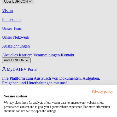
Über EURICON
Vision
Philosophie
Unser Team
Unser Netzwerk
Auszeichnungen
Aktuelles
Karriere
Veranstaltungen
Kontakt
myEURICON
MyDATEV Portal
Ihre Plattform zum Austausch von Dokumenten, Aufgaben,
Freigaben und Unterhaltungen mit uns!
Privacy policy
Unternehmen Online
We use cookies
Ihr Programm für den Beleg-, Daten- und Dokumentenaustausch
We may place these for analysis of our visitor data, to improve our website, show
zwischen Unternehmen und steuerlichem Berater.
personalised content and to give you a great website experience. For more information
about the cookies we use open the settings.
Meine Steuern