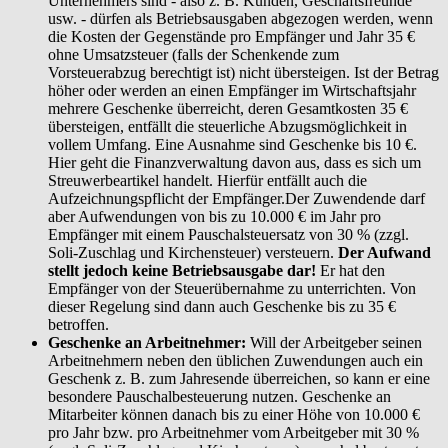
Unternehmers sind - also z. B. Kunden, Geschäftsfreunde
usw. - dürfen als Betriebsausgaben abgezogen werden, wenn
die Kosten der Gegenstände pro Empfänger und Jahr 35 €
ohne Umsatzsteuer (falls der Schenkende zum
Vorsteuerabzug berechtigt ist) nicht übersteigen. Ist der Betrag
höher oder werden an einen Empfänger im Wirtschaftsjahr
mehrere Geschenke überreicht, deren Gesamtkosten 35 €
übersteigen, entfällt die steuerliche Abzugsmöglichkeit in
vollem Umfang. Eine Ausnahme sind Geschenke bis 10 €.
Hier geht die Finanzverwaltung davon aus, dass es sich um
Streuwerbeartikel handelt. Hierfür entfällt auch die
Aufzeichnungspflicht der Empfänger.Der Zuwendende darf
aber Aufwendungen von bis zu 10.000 € im Jahr pro
Empfänger mit einem Pauschalsteuersatz von 30 % (zzgl.
Soli-Zuschlag und Kirchensteuer) versteuern.
Der Aufwand
stellt jedoch keine Betriebsausgabe dar!
Er hat den
Empfänger von der Steuerübernahme zu unterrichten. Von
dieser Regelung sind dann auch Geschenke bis zu 35 €
betroffen.
Geschenke an Arbeitnehmer:
Will der Arbeitgeber seinen
Arbeitnehmern neben den üblichen Zuwendungen auch ein
Geschenk z. B. zum Jahresende überreichen, so kann er eine
besondere Pauschalbesteuerung nutzen. Geschenke an
Mitarbeiter können danach bis zu einer Höhe von 10.000 €
pro Jahr bzw. pro Arbeitnehmer vom Arbeitgeber mit 30 %