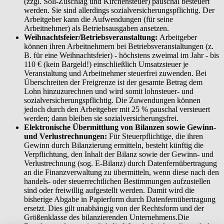
(zzgl. Soli-Zuschlag und Kirchensteuer) pauschal besteuert
werden. Sie sind allerdings sozialversicherungspflichtig. Der
Arbeitgeber kann die Aufwendungen (für seine
Arbeitnehmer) als Betriebsausgaben ansetzen.
Weihnachtsfeier/Betriebsveranstaltung:
Arbeitgeber
können ihren Arbeitnehmern bei Betriebsveranstaltungen (z.
B. für eine Weihnachtsfeier) - höchstens zweimal im Jahr - bis
110 € (kein Bargeld!) einschließlich Umsatzsteuer je
Veranstaltung und Arbeitnehmer steuerfrei zuwenden. Bei
Überschreiten der Freigrenze ist der gesamte Betrag dem
Lohn hinzuzurechnen und wird somit lohnsteuer- und
sozialversicherungspflichtig. Die Zuwendungen können
jedoch durch den Arbeitgeber mit 25 % pauschal versteuert
werden; dann bleiben sie sozialversicherungsfrei.
Elektronische Übermittlung von Bilanzen sowie Gewinn-
und Verlustrechnungen:
Für Steuerpflichtige, die ihren
Gewinn durch Bilanzierung ermitteln, besteht künftig die
Verpflichtung, den Inhalt der Bilanz sowie der Gewinn- und
Verlustrechnung (sog. E-Bilanz) durch Datenfernübertragung
an die Finanzverwaltung zu übermitteln, wenn diese nach den
handels- oder steuerrechtlichen Bestimmungen aufzustellen
sind oder freiwillig aufgestellt werden. Damit wird die
bisherige Abgabe in Papierform durch Datenfernübertragung
ersetzt. Dies gilt unabhängig von der Rechtsform und der
Größenklasse des bilanzierenden Unternehmens.Die