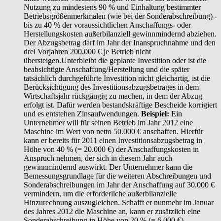
Nutzung zu mindestens 90 % und Einhaltung bestimmter
Betriebsgrößenmerkmalen (wie bei der Sonderabschreibung) -
bis zu 40 % der voraussichtlichen Anschaffungs- oder
Herstellungskosten außerbilanziell gewinnmindernd abziehen.
Der Abzugsbetrag darf im Jahr der Inanspruchnahme und den
drei Vorjahren 200.000 € je Betrieb nicht
übersteigen.Unterbleibt die geplante Investition oder ist die
beabsichtigte Anschaffung/Herstellung und die später
tatsächlich durchgeführte Investition nicht gleichartig, ist die
Berücksichtigung des Investitionsabzugsbetrages in dem
Wirtschaftsjahr rückgängig zu machen, in dem der Abzug
erfolgt ist. Dafür werden bestandskräftige Bescheide korrigiert
und es entstehen Zinsaufwendungen.
Beispiel:
Ein
Unternehmer will für seinen Betrieb im Jahr 2012 eine
Maschine im Wert von netto 50.000 € anschaffen. Hierfür
kann er bereits für 2011 einen Investitionsabzugsbetrag in
Höhe von 40 % (= 20.000 €) der Anschaffungskosten in
Anspruch nehmen, der sich in diesem Jahr auch
gewinnmindernd auswirkt. Der Unternehmer kann die
Bemessungsgrundlage für die weiteren Abschreibungen und
Sonderabschreibungen im Jahr der Anschaffung auf 30.000 €
vermindern, um die erforderliche außerbilanzielle
Hinzurechnung auszugleichen. Schafft er nunmehr im Januar
des Jahres 2012 die Maschine an, kann er zusätzlich eine
Sonderabschreibung in Höhe von 20 % (= 6.000 €)