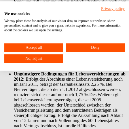
Regelung galt ursprünglich für Wirtschaftsjahre, die nach dem
31.12.2010 beginnen. Der Anwendungszeitpunkt wurde
Privacy policy
zwischenzeitlich um ein Jahr verschoben und gilt nun für
We use cookies
Wirtschaftsjahre, die nach dem 31.12.2011 beginnen. Aber
We may place these for analysis of our visitor data, to improve our website, show
auch für das Wirtschaftsjahr 2012 wird es von der
personalised content and to give you a great website experience. For more information
Finanzverwaltung nicht beanstandet, wenn die Bilanz und die
about the cookies we use open the settings.
Gewinn- und Verlustrechnung noch nicht durch
Datenfernübertragung übermittelt werden. Eine Bilanz sowie
die Gewinn- und Verlustrechnung können in diesen Fällen in
Accept all
Deny
Papierform abgegeben werden.
Anmerkung:
Trotz der
erneuten Verschiebung des Abgabetermins auf elektronischem
Wege sollten die betroffenen Steuerpflichtigen entsprechende
No, adjust
Vorbereitungen treffen und sich auf die Umstellung gut
vorbereiten.
Ungünstigere Bedingungen für Lebensversicherungen ab
2012:
Erfolgt der Abschluss einer Lebensversicherung noch
im Jahr 2011, beträgt der Garantiezinssatz 2,25 %. Bei
Neuverträgen, die ab dem 1.1.2012 abgeschlossen werden,
reduziert sich dieser auf nur noch 1,75 %.Des Weiteren gilt
bei Lebensversicherungsverträgen, die seit 2005
abgeschlossen werden, der Unterschied zwischen der
Versicherungsleistung und dem entrichteten Beiträgen als
steuerpflichtiger Ertrag. Erfolgt die Auszahlung nach Ablauf
von 12 Jahren und nach Vollendung des 60. Lebensjahres
nach Vertragsabschluss, ist nur die Hälfte des