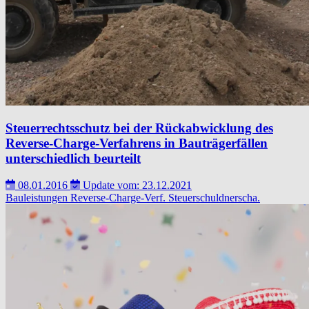
Steuerrechtsschutz bei der Rückabwicklung des
Reverse-Charge-Verfahrens in Bauträgerfällen
unterschiedlich beurteilt
08.01.2016
Update vom: 23.12.2021
Bauleistungen
Reverse-Charge-Verf.
Steuerschuldnerscha.