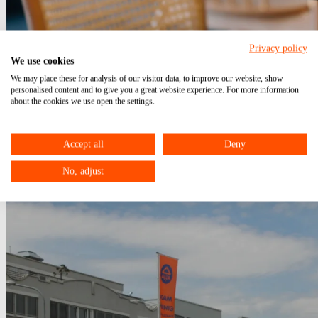
Privacy policy
Anwendung des begünstigten Steuersatzes bei
We use cookies
Restaurations- und Verpflegungs- dienstleistungen
We may place these for analysis of our visitor data, to improve our website, show
personalised content and to give you a great website experience. For more information
about the cookies we use open the settings.
14.09.2020
Update vom: 23.12.2021
corona
Gastronomiebetrieb
Steuersatz
Accept all
Deny
No, adjust