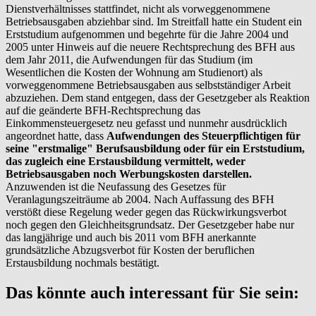
Dienstverhältnisses stattfindet, nicht als vorweggenommene
Betriebsausgaben abziehbar sind. Im Streitfall hatte ein Student ein
Erststudium aufgenommen und begehrte für die Jahre 2004 und
2005 unter Hinweis auf die neuere Rechtsprechung des BFH aus
dem Jahr 2011, die Aufwendungen für das Studium (im
Wesentlichen die Kosten der Wohnung am Studienort) als
vorweggenommene Betriebsausgaben aus selbstständiger Arbeit
abzuziehen. Dem stand entgegen, dass der Gesetzgeber als Reaktion
auf die geänderte BFH-Rechtsprechung das
Einkommensteuergesetz neu gefasst und nunmehr ausdrücklich
angeordnet hatte, dass
Aufwendungen des Steuerpflichtigen für
seine "erstmalige" Berufsausbildung oder für ein Erststudium,
das zugleich eine Erstausbildung vermittelt, weder
Betriebsausgaben noch Werbungskosten darstellen.
Anzuwenden ist die Neufassung des Gesetzes für
Veranlagungszeiträume ab 2004. Nach Auffassung des BFH
verstößt diese Regelung weder gegen das Rückwirkungsverbot
noch gegen den Gleichheitsgrundsatz. Der Gesetzgeber habe nur
das langjährige und auch bis 2011 vom BFH anerkannte
grundsätzliche Abzugsverbot für Kosten der beruflichen
Erstausbildung nochmals bestätigt.
Das könnte auch interessant für Sie sein: