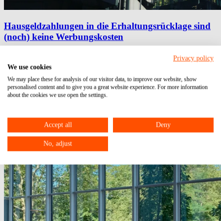
Hausgeldzahlungen in die Erhaltungsrücklage sind
(noch) keine Werbungskosten
14.04.2025
Privacy policy
Hausgeldzahlungen
Erhaltungsrücklage
Werbungskosten
We use cookies
We may place these for analysis of our visitor data, to improve our website, show
personalised content and to give you a great website experience. For more information
about the cookies we use open the settings.
Accept all
Deny
No, adjust