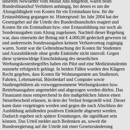
unserem Newsletter vom Monat Juni mitgeteilt, waren beim
Bundesfinanzhof Verfahren anhängig, bei denen es um die
Abzugsfähigkeit von Kosten für ein Erststudium bzw. für die
Erstausbildung gegangen ist. Hintergrund: Im Jahr 2004 hat der
Gesetzgeber auf die Urteile des Bundesfinanzhofes reagiert und
Kosten für ein Erststudium bzw. eine Erstausbildung nur noch als
Sonderausgaben zum Abzug zugelassen. Nachteil dieser Regelung
war, dass einerseits der Betrag mit € 4.000,00 gedeckelt gewesen ist
und andererseits Sonderausgaben keinem Verlustvortrag zugängig
waren. Somit war die Geltendmachung der Kosten für Studenten
und Auszubildende ohne große Einkünfte nicht sinnvoll. Gegen
diese systemwidrige Einschränkung des steuerlichen
Werbungskostenbegriffes haben ein Pilot und eine Medizinstudentin
nunmehr erfolgreich geklagt. In beiden Fällen wurden den Klägern
Recht gegeben, dass Kosten für Wohnungsmiete am Studienort,
Fahrten, Lehrmaterial, Bürobedarf und Computer sowie
Studiengebühren als vorweggenommene Werbungskosten bzw.
Betriebsausgaben angemeldet und abgezogen werden dürfen. Das
Finanzamt muss entsprechend in den maßgeblichen Jahren einen
Steuerbescheid erlassen, in dem der Verlust festgestellt wird. Dieser
kann dann vorgetragen werden und gegen die nach Abschluss der
Ausbildung anfallenden positiven Einkünfte abgesetzt werden.
Dadurch ergeben sich spätere Erstattungen, die signifikant sein
können. Das Urteil meldet auch Bedenken an, soweit die
Bundesregierung auf die Urteile mit einer Gesetzesänderung