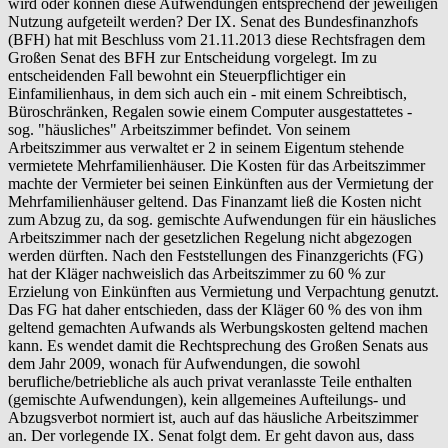
wird oder können diese Aufwendungen entsprechend der jeweiligen
Nutzung aufgeteilt werden? Der IX. Senat des Bundesfinanzhofs
(BFH) hat mit Beschluss vom 21.11.2013 diese Rechtsfragen dem
Großen Senat des BFH zur Entscheidung vorgelegt. Im zu
entscheidenden Fall bewohnt ein Steuerpflichtiger ein
Einfamilienhaus, in dem sich auch ein - mit einem Schreibtisch,
Büroschränken, Regalen sowie einem Computer ausgestattetes -
sog. "häusliches" Arbeitszimmer befindet. Von seinem
Arbeitszimmer aus verwaltet er 2 in seinem Eigentum stehende
vermietete Mehrfamilienhäuser. Die Kosten für das Arbeitszimmer
machte der Vermieter bei seinen Einkünften aus der Vermietung der
Mehrfamilienhäuser geltend. Das Finanzamt ließ die Kosten nicht
zum Abzug zu, da sog. gemischte Aufwendungen für ein häusliches
Arbeitszimmer nach der gesetzlichen Regelung nicht abgezogen
werden dürften. Nach den Feststellungen des Finanzgerichts (FG)
hat der Kläger nachweislich das Arbeitszimmer zu 60 % zur
Erzielung von Einkünften aus Vermietung und Verpachtung genutzt.
Das FG hat daher entschieden, dass der Kläger 60 % des von ihm
geltend gemachten Aufwands als Werbungskosten geltend machen
kann. Es wendet damit die Rechtsprechung des Großen Senats aus
dem Jahr 2009, wonach für Aufwendungen, die sowohl
berufliche/betriebliche als auch privat veranlasste Teile enthalten
(gemischte Aufwendungen), kein allgemeines Aufteilungs- und
Abzugsverbot normiert ist, auch auf das häusliche Arbeitszimmer
an. Der vorlegende IX. Senat folgt dem. Er geht davon aus, dass