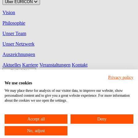
Über EURICON
Vision
Philosophie
Unser Team
Unser Netzwerk
Auszeichnungen
Aktuelles
Karriere
Veranstaltungen
Kontakt
myEURICON
Privacy policy
MyDATEV Portal
We use cookies
We may place these for analysis of our visitor data, to improve our website, show
Ihre Plattform zum Austausch von Dokumenten, Aufgaben,
personalised content and to give you a great website experience. For more information
Freigaben und Unterhaltungen mit uns!
about the cookies we use open the settings.
Unternehmen Online
Ihr Programm für den Beleg-, Daten- und Dokumentenaustausch
Accept all
Deny
zwischen Unternehmen und steuerlichem Berater.
No, adjust
Meine Steuern