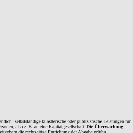
lich" selbstständige künstlerische oder publizistische Leistungen für
onen, also z. B. an eine Kapitalgesellschaft.
Die Überwachung
eitgebern die rechtzeitige Entrichtung der Abgabe prüfen.