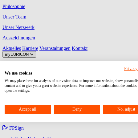
Philosophie
Unser Team
Unser Netzwerk
Auszeichnungen
Aktuelles
Karriere
Veranstaltungen
Kontakt
myEURICON
MyDATEV Portal
Privacy
We use cookies
Ihre Plattform zum Austausch von Dokumenten, Aufgaben, Freigaben
We may place these for analysis of our visitor data, to improve our website, show personali
content and to give you a great website experience. For more information about the cookies
Unternehmen Online
open the settings.
Ihr Programm für den Beleg-, Daten- und Dokumentenaustausch zwis
Meine Steuern
Accept all
Deny
No, adjust
Über DATEV Meine Steuern können steuerrelevante Belege zwischen
FPSign