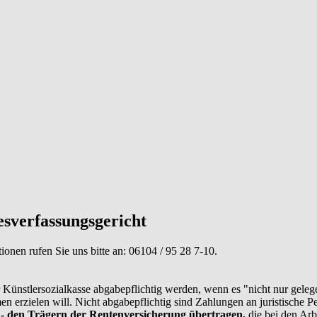
sverfassungsgericht
tionen rufen Sie uns bitte an:
06104 / 95 28 7-10
.
ünstlersozialkasse abgabepflichtig werden, wenn es "nicht nur gelegent
zielen will. Nicht abgabepflichtig sind Zahlungen an juristische Pers
e - den Trägern der Rentenversicherung übertragen,
die bei den Arb