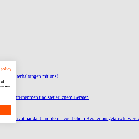
 policy
 und Unterhaltungen mit uns!
sed
 we use
chen Unternehmen und steuerlichem Berater.
 dem Privatmandant und dem steuerlichem Berater ausgetauscht werd