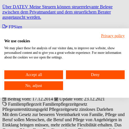
Über DATEV Meine Steuern können steuerrelevante Belege
zwischen dem Privatmandant und dem steuerlichem Berater
ausgetauscht werden.
FPSign
Privacy policy
zur digitalen Unterschrift
We use cookies
Fast Docs
We may place these for analysis of our visitor data, to improve our website, show
personalised content and to give you a great website experience. For more information
zur Anlage von Lohnmitarbeiterstammdaten
about the cookies we use open the settings.
Mehr Flexibilität für pflegende
Accept all
Deny
Angehörige
No, adjust
Dieser Artikel ist älter als 2 Monate. Möglicherweise sind die
Informationen rufen Sie uns bitte an:
06104 / 95 28 7-10
.
Beitrag vom: 17.12.2014
Update vom: 23.12.2021
Familienpflegezeit
Familienpflegezeitgesetz
Pflegeunterstützungsgeld
Pflegezeitgesetz
zinsloses Darlehen
Mit dem Gesetz zur besseren Vereinbarkeit von Familie, Pflege und
Beruf sollen Menschen, die Beruf und Pflege von Angehörigen in
Einklang bringen müssen, mehr zeitliche Flexibilität erhalten. Das