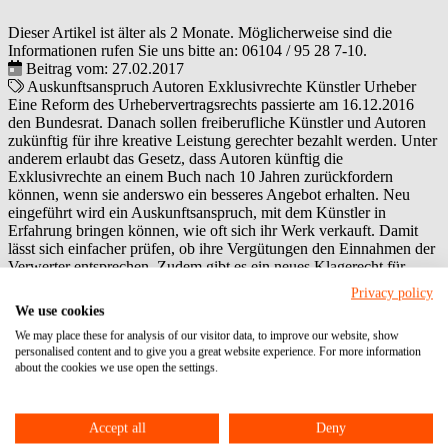
Dieser Artikel ist älter als 2 Monate. Möglicherweise sind die
Informationen rufen Sie uns bitte an:
06104 / 95 28 7-10
.
Beitrag vom: 27.02.2017
Auskunftsanspruch
Autoren
Exklusivrechte
Künstler
Urheber
Eine Reform des Urhebervertragsrechts passierte am 16.12.2016
den Bundesrat. Danach sollen freiberufliche Künstler und Autoren
zukünftig für ihre kreative Leistung gerechter bezahlt werden. Unter
anderem erlaubt das Gesetz, dass Autoren künftig die
Exklusivrechte an einem Buch nach 10 Jahren zurückfordern
können, wenn sie anderswo ein besseres Angebot erhalten. Neu
eingeführt wird ein Auskunftsanspruch, mit dem Künstler in
Erfahrung bringen können, wie oft sich ihr Werk verkauft. Damit
lässt sich einfacher prüfen, ob ihre Vergütungen den Einnahmen der
Verwerter entsprechen. Zudem gibt es ein neues Klagerecht für
Verbände zur besseren Durchsetzung der Ansprüche von Urhebern
Privacy policy
vor Gericht. Das Gesetz tritt am 1.3.2017 in Kraft.
We use cookies
We may place these for analysis of our visitor data, to improve our website, show
Das könnte auch interessant für Sie sein:
personalised content and to give you a great website experience. For more information
about the cookies we use open the settings.
Accept all
Deny