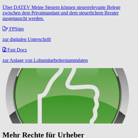
Über DATEV Meine Steuern können steuerrelevante Belege
zwischen dem Privatmandant und dem steuerlichem Berater
ausgetauscht werden.
FPSign
zur digitalen Unterschrift
Fast Docs
zur Anlage von Lohnmitarbeiterstammdaten
Mehr Rechte für Urheber