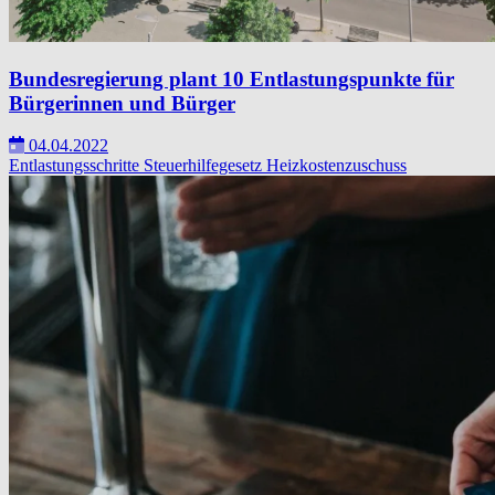
Bundesregierung plant 10 Entlastungspunkte für
Bürgerinnen und Bürger
04.04.2022
Entlastungsschritte
Steuerhilfegesetz
Heizkostenzuschuss