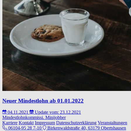
Neuer Mindestlohn ab 01.01.2022
04.11.2021
Update vom: 23.12.2021
Mindestlohnkommissi.
Minijobber
Karriere
Kontakt
Impressum
Datenschutzerklärung
Veranstaltungen
06104-95 28 7-10
Birkenwaldstraße 40, 63179 Obertshausen