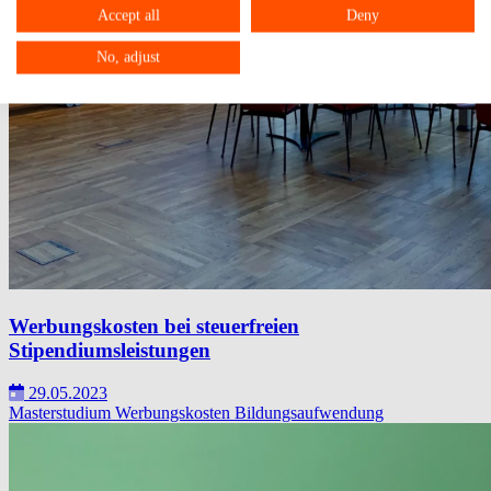
Accept all
Deny
No, adjust
Werbungskosten bei steuerfreien
Stipendiumsleistungen
29.05.2023
Masterstudium
Werbungskosten
Bildungsaufwendung