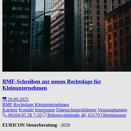
BMF-Schreiben zur neuen Rechtslage für
Kleinunternehmen
29.09.2025
BMF
Rechtslage
Kleinunternehmen
Karriere
Kontakt
Impressum
Datenschutzerklärung
Veranstaltungen
06104-95 28 7-10
Birkenwaldstraße 40, 63179 Obertshausen
EURICON Steuerberatung
· 2026