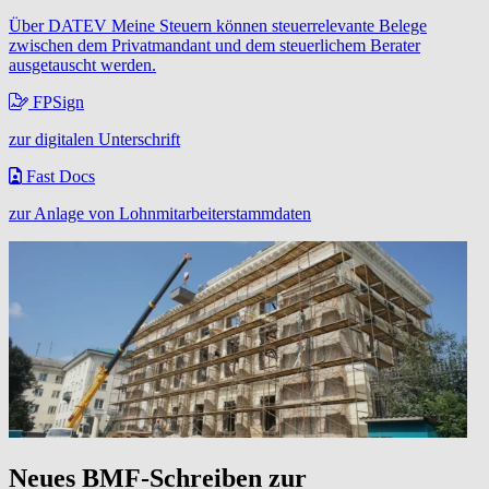
Über DATEV Meine Steuern können steuerrelevante Belege
zwischen dem Privatmandant und dem steuerlichem Berater
ausgetauscht werden.
FPSign
zur digitalen Unterschrift
Fast Docs
zur Anlage von Lohnmitarbeiterstammdaten
Neues BMF-Schreiben zur