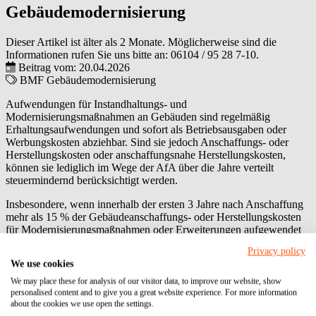
Gebäudemodernisierung
Dieser Artikel ist älter als 2 Monate. Möglicherweise sind die
Informationen rufen Sie uns bitte an:
06104 / 95 28 7-10
.
Beitrag vom: 20.04.2026
BMF
Gebäudemodernisierung
Aufwendungen für Instandhaltungs- und
Modernisierungsmaßnahmen an Gebäuden sind regelmäßig
Erhaltungsaufwendungen und sofort als Betriebsausgaben oder
Werbungskosten abziehbar. Sind sie jedoch Anschaffungs- oder
Herstellungskosten oder anschaffungsnahe Herstellungskosten,
können sie lediglich im Wege der AfA über die Jahre verteilt
steuermindernd berücksichtigt werden.
Insbesondere, wenn innerhalb der ersten 3 Jahre nach Anschaffung
mehr als 15 % der Gebäudeanschaffungs- oder Herstellungskosten
für Modernisierungsmaßnahmen oder Erweiterungen aufgewendet
werden, handelt es sich in der Regel um anschaffungsnahe
Privacy policy
Herstellungskosten, die nicht sofort abziehbar sind.
We use cookies
Einzelheiten ergaben sich bislang aus einem Verwaltungsschreiben
We may place these for analysis of our visitor data, to improve our website, show
des Bundesministeriums der Finanzen (BMF) aus dem Jahr 2003
personalised content and to give you a great website experience. For more information
sowie einem aus 2017, welche nun durch ein neues Schreiben vom
about the cookies we use open the settings.