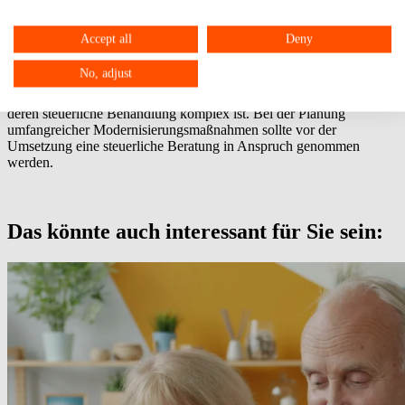
26.1.2026 ersetzt wurden, in allen offenen Fällen anzuwenden ist.
Ein Schwerpunkt des BMF-Schreibens liegt in der genauen
Accept all
Deny
Beschreibung verschiedener Gebäudestandards, denn die
Entscheidung für einen bestimmten Gebäudestandard stellt eine
No, adjust
Zweckbestimmung dar. Hier bestehen umfangreiche
Gestaltungsmöglichkeiten im Rahmen der Gebäudemodernisierung,
deren steuerliche Behandlung komplex ist. Bei der Planung
umfangreicher Modernisierungsmaßnahmen sollte vor der
Umsetzung eine steuerliche Beratung in Anspruch genommen
werden.
Das könnte auch interessant für Sie sein: