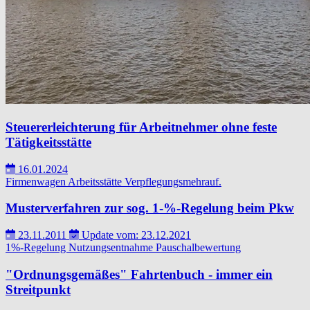
Steuererleichterung für Arbeitnehmer ohne feste
Tätigkeitsstätte
16.01.2024
Firmenwagen
Arbeitsstätte
Verpflegungsmehrauf.
Musterverfahren zur sog. 1-%-Regelung beim Pkw
23.11.2011
Update vom: 23.12.2021
1%-Regelung
Nutzungsentnahme
Pauschalbewertung
"Ordnungsgemäßes" Fahrtenbuch - immer ein
Streitpunkt