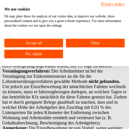
Privacy policy
Pauschalbewertung
mit der 0,03-%-Methode: 40.000 x 0,03 % x
We use cookies
100 km = 1.200 € pro Monat x 12 = steuerlich anzusetzen
14.400 €
We may place these for analysis of our visitor data, to improve our website, show
im Jahr.
Einzelbewertung
mit der 0,002-%-Methode: Januar bis
personalised content and to give you a great website experience. For more information
Juni 40.000 x 0,016 % x 100 km = 640 € im Monat x 6 = 3.840 €,
about the cookies we use open the settings.
Juli 40.000 x 0,004 % x 100 = 160 €, August bis Dezember 40.000
x 0,016 % x 100 km = 640 € im Monat x 5 = 3.200 € - insgesamt
also steuerlich anzusetzen 7.200 € im Jahr. Hat der Arbeitgeber
Accept all
Deny
bisher im Lohnsteuerabzugsverfahren 2011 die 0,03-%-Regelung
angewandt, kann er während des Kalenderjahres 2011 zur
No, adjust
Einzelbewertung übergehen, jedoch nicht erneut wechseln. Die
Begrenzung auf 180 Tage ist für jeden Kalendermonat, in der die
0,03-%-Regelung angewandt wurde, um 15 Tage zu kürzen.
Veranlagungsverfahren:
Der Arbeitnehmer ist bei der
Veranlagung zur Einkommensteuer an die für die
Lohnsteuerabzugsverfahren gewählte Methode
nicht gebunden.
Um jedoch zur Einzelbewertung der tatsächlichen Fahrten wechseln
zu können, muss er fahrzeugbezogen darlegen, an welchen Tagen er
das betriebliche Kfz tatsächlich für diese Fahrten genutzt hat. Zudem
hat er durch geeignete Belege glaubhaft zu machen, dass und in
welcher Höhe der Arbeitgeber den Zuschlag mit 0,03 % des
Listenpreises für jeden Kilometer der Entfernung zwischen
Wohnung und Arbeitsstätte ermittelt und versteuert hat (z. B.
Gehaltsabrechnung, Bescheinigung des Arbeitgebers).
Anmerkung:
Die Einzelbewertung ist von Vorteil, wenn weniger