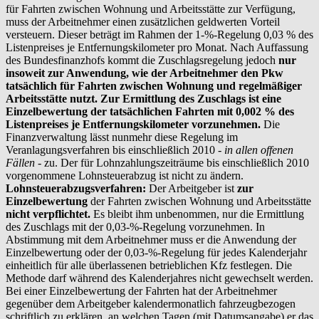
für Fahrten zwischen Wohnung und Arbeitsstätte zur Verfügung,
muss der Arbeitnehmer einen zusätzlichen geldwerten Vorteil
versteuern. Dieser beträgt im Rahmen der 1-%-Regelung 0,03 % des
Listenpreises je Entfernungskilometer pro Monat. Nach Auffassung
des Bundesfinanzhofs kommt die Zuschlagsregelung jedoch
nur
insoweit zur Anwendung, wie der Arbeitnehmer den Pkw
tatsächlich für Fahrten zwischen Wohnung und regelmäßiger
Arbeitsstätte nutzt. Zur Ermittlung des Zuschlags ist eine
Einzelbewertung der tatsächlichen Fahrten mit 0,002 % des
Listenpreises je Entfernungskilometer vorzunehmen.
Die
Finanzverwaltung lässt nunmehr diese Regelung im
Veranlagungsverfahren bis einschließlich 2010 -
in allen offenen
Fällen
- zu. Der für Lohnzahlungszeiträume bis einschließlich 2010
vorgenommene Lohnsteuerabzug ist nicht zu ändern.
Lohnsteuerabzugsverfahren:
Der Arbeitgeber ist
zur
Einzelbewertung
der Fahrten zwischen Wohnung und Arbeitsstätte
nicht verpflichtet.
Es bleibt ihm unbenommen, nur die Ermittlung
des Zuschlags mit der 0,03-%-Regelung vorzunehmen. In
Abstimmung mit dem Arbeitnehmer muss er die Anwendung der
Einzelbewertung oder der 0,03-%-Regelung für jedes Kalenderjahr
einheitlich für alle überlassenen betrieblichen Kfz festlegen. Die
Methode darf während des Kalenderjahres nicht gewechselt werden.
Bei einer Einzelbewertung der Fahrten hat der Arbeitnehmer
gegenüber dem Arbeitgeber kalendermonatlich fahrzeugbezogen
schriftlich zu erklären, an welchen Tagen (mit Datumsangabe) er das