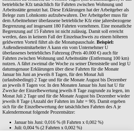
betriebliche Kfz tatsächlich für Fahrten zwischen Wohnung und
Arbeitsstätte genutzt hat. Diese Erklärungen hat der Arbeitgeber als
Belege zum Lohnkonto aufzubewahren. Der Arbeitgeber muss für
dem Arbeitnehmer überlassene betriebliche Kfz eine jahresbezogene
Begrenzung auf insgesamt 180 Fahrten vornehmen. Eine monatliche
Begrenzung auf 15 Fahrten ist nicht zulässig. Damit soll erreicht
werden, dass in keinem Fall der Einzelnachweis zu einem höheren
geldwerten Vorteil führt als die Monatspauschale.
Beispiel:
Außendienstmitarbeiter A kann ein vom Unternehmer U
überlassenes betriebliches Fahrzeug (Preis 40.000 €) auch für
Fahrten zwischen Wohnung und Arbeitsstätte (Entfernung 100 km)
nutzen. A fährt zweimal die Woche zu seiner Dienststelle und legt U
datumsgenaue Erklärungen über diese Fahrten für die Monate
Januar bis Juni an jeweils 8 Tagen, für den Monat Juli
(urlaubsbedingt) 2 Tage und für die Monate August bis Dezember
an jeweils 8 Tagen vor. In den Monaten Januar bis Juni hat U für
Zwecke der Einzelbewertung jeweils 8 Tage zugrunde zu legen, im
Monat Juli 2 Tage und für die Monate August bis Dezember wieder
jeweils 8 Tage (Anzahl der Fahrten im Jahr = 90). Damit ergeben
sich für die Einzelbewertung der tatsächlichen Fahrten des A je
Kalendermonat folgende Prozentsätze:
Januar bis Juni: 0,016 % (8 Fahrten x 0,002 %)
Juli: 0,004 % (2 Fahrten x 0,002 %)
August bis Dezember: 0,016 % (8 Fahrten x 0,002 %).