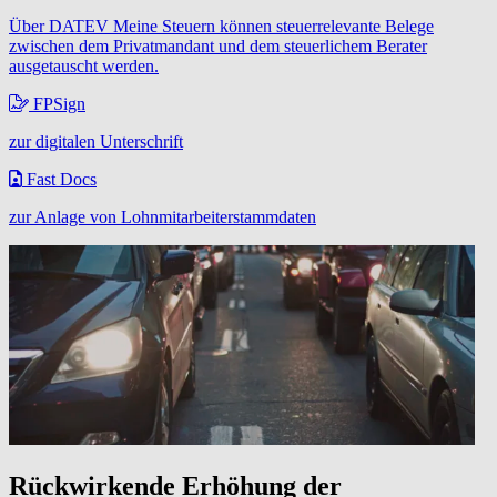
Über DATEV Meine Steuern können steuerrelevante Belege
zwischen dem Privatmandant und dem steuerlichem Berater
ausgetauscht werden.
FPSign
zur digitalen Unterschrift
Fast Docs
zur Anlage von Lohnmitarbeiterstammdaten
Rückwirkende Erhöhung der