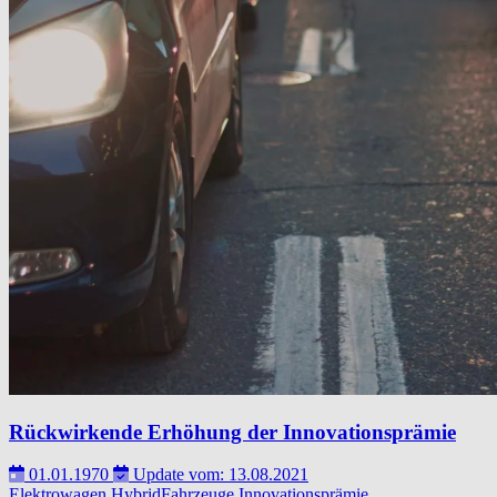
Rückwirkende Erhöhung der Innovationsprämie
01.01.1970
Update vom: 13.08.2021
Elektrowagen
HybridFahrzeuge
Innovationsprämie