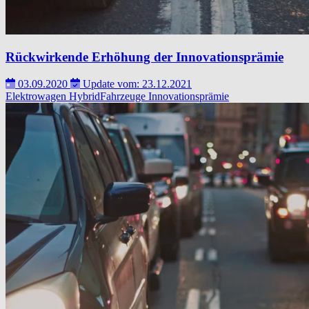
Rückwirkende Erhöhung der Innovationsprämie
03.09.2020
Update vom: 23.12.2021
Elektrowagen
HybridFahrzeuge
Innovationsprämie