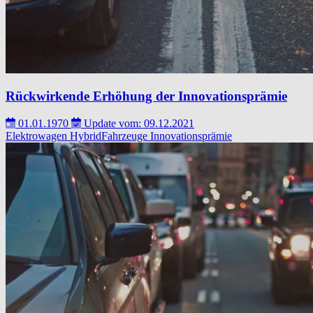
Rückwirkende Erhöhung der Innovationsprämie
01.01.1970
Update vom: 09.12.2021
Elektrowagen
HybridFahrzeuge
Innovationsprämie