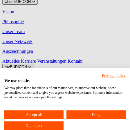
Über EURICON
Vision
Philosophie
Unser Team
Unser Netzwerk
Auszeichnungen
Aktuelles
Karriere
Veranstaltungen
Kontakt
myEURICON
Privacy policy
MyDATEV Portal
We use cookies
Ihre Plattform zum Austausch von Dokumenten, Aufgaben,
We may place these for analysis of our visitor data, to improve our website, show
Freigaben und Unterhaltungen mit uns!
personalised content and to give you a great website experience. For more information
about the cookies we use open the settings.
Unternehmen Online
Ihr Programm für den Beleg-, Daten- und Dokumentenaustausch
Accept all
Deny
zwischen Unternehmen und steuerlichem Berater.
No, adjust
Meine Steuern