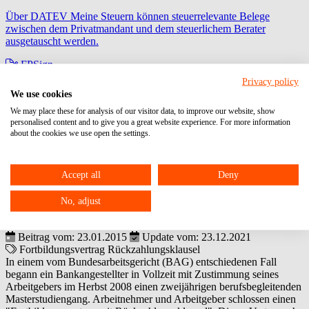
Über DATEV Meine Steuern können steuerrelevante Belege
zwischen dem Privatmandant und dem steuerlichem Berater
ausgetauscht werden.
FPSign
Privacy policy
zur digitalen Unterschrift
We use cookies
We may place these for analysis of our visitor data, to improve our website, show
Fast Docs
personalised content and to give you a great website experience. For more information
about the cookies we use open the settings.
zur Anlage von Lohnmitarbeiterstammdaten
Rückzahlung von Fortbildungskosten bei
Accept all
Deny
Eigenkündigung
No, adjust
Dieser Artikel ist älter als 2 Monate. Möglicherweise sind die
Informationen rufen Sie uns bitte an:
06104 / 95 28 7-10
.
Beitrag vom: 23.01.2015
Update vom: 23.12.2021
Fortbildungsvertrag
Rückzahlungsklausel
In einem vom Bundesarbeitsgericht (BAG) entschiedenen Fall
begann ein Bankangestellter in Vollzeit mit Zustimmung seines
Arbeitgebers im Herbst 2008 einen zweijährigen berufsbegleitenden
Masterstudiengang. Arbeitnehmer und Arbeitgeber schlossen einen