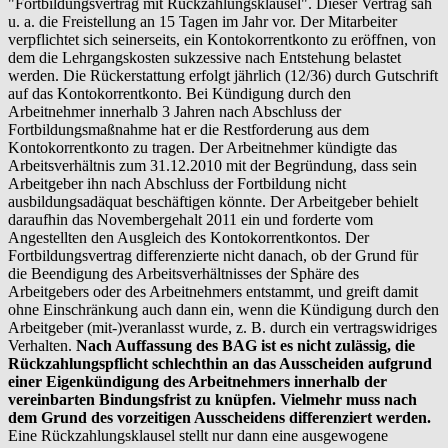
"Fortbildungsvertrag mit Rückzahlungsklausel". Dieser Vertrag sah
u. a. die Freistellung an 15 Tagen im Jahr vor. Der Mitarbeiter
verpflichtet sich seinerseits, ein Kontokorrentkonto zu eröffnen, von
dem die Lehrgangskosten sukzessive nach Entstehung belastet
werden. Die Rückerstattung erfolgt jährlich (12/36) durch Gutschrift
auf das Kontokorrentkonto. Bei Kündigung durch den
Arbeitnehmer innerhalb 3 Jahren nach Abschluss der
Fortbildungsmaßnahme hat er die Restforderung aus dem
Kontokorrentkonto zu tragen. Der Arbeitnehmer kündigte das
Arbeitsverhältnis zum 31.12.2010 mit der Begründung, dass sein
Arbeitgeber ihn nach Abschluss der Fortbildung nicht
ausbildungsadäquat beschäftigen könnte. Der Arbeitgeber behielt
daraufhin das Novembergehalt 2011 ein und forderte vom
Angestellten den Ausgleich des Kontokorrentkontos. Der
Fortbildungsvertrag differenzierte nicht danach, ob der Grund für
die Beendigung des Arbeitsverhältnisses der Sphäre des
Arbeitgebers oder des Arbeitnehmers entstammt, und greift damit
ohne Einschränkung auch dann ein, wenn die Kündigung durch den
Arbeitgeber (mit-)veranlasst wurde, z. B. durch ein vertragswidriges
Verhalten.
Nach Auffassung des BAG ist es nicht zulässig, die
Rückzahlungspflicht schlechthin an das Ausscheiden aufgrund
einer Eigenkündigung des Arbeitnehmers innerhalb der
vereinbarten Bindungsfrist zu knüpfen. Vielmehr muss nach
dem Grund des vorzeitigen Ausscheidens differenziert werden.
Eine Rückzahlungsklausel stellt nur dann eine ausgewogene