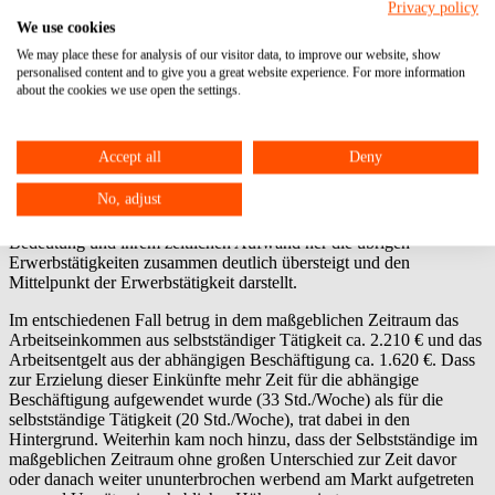
Privacy policy
und gleichzeitiger Beschäftigung
We use cookies
We may place these for analysis of our visitor data, to improve our website, show
Dieser Artikel ist älter als 2 Monate. Möglicherweise sind die
personalised content and to give you a great website experience. For more information
Informationen rufen Sie uns bitte an:
06104 / 95 28 7-10
.
about the cookies we use open the settings.
Beitrag vom: 29.01.2024
Versicherungspflicht
Erwerbstätigkeit
abhängige Beschäftigung
Accept all
Deny
Nach dem SGB V tritt keine Versicherungspflicht in der Kranken-,
Pflege- und Rentenversicherung ein, wenn hauptberuflich eine
No, adjust
selbstständige Erwerbstätigkeit ausgeübt wird. Eine hauptberufliche
Tätigkeit liegt vor, wenn diese Tätigkeit von ihrer wirtschaftlichen
Bedeutung und ihrem zeitlichen Aufwand her die übrigen
Erwerbstätigkeiten zusammen deutlich übersteigt und den
Mittelpunkt der Erwerbstätigkeit darstellt.
Im entschiedenen Fall betrug in dem maßgeblichen Zeitraum das
Arbeitseinkommen aus selbstständiger Tätigkeit ca. 2.210 € und das
Arbeitsentgelt aus der abhängigen Beschäftigung ca. 1.620 €. Dass
zur Erzielung dieser Einkünfte mehr Zeit für die abhängige
Beschäftigung aufgewendet wurde (33 Std./Woche) als für die
selbstständige Tätigkeit (20 Std./Woche), trat dabei in den
Hintergrund. Weiterhin kam noch hinzu, dass der Selbstständige im
maßgeblichen Zeitraum ohne großen Unterschied zur Zeit davor
oder danach weiter ununterbrochen werbend am Markt aufgetreten