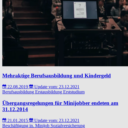
Mehraktige Berufsausbildung und Kindergeld
22.08.2019
Update vom: 23.12.2021
Berufsausbildung
Erstausbildung
Erststudium
Übergangsregelungen für Minijobber endeten am
31.12.2014
21.01.2015
Update vom: 23.12.2021
Beschäftigung in.
Minijob
Sozialversicherung