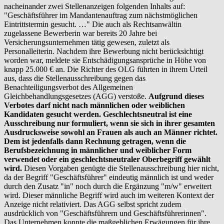
nacheinander zwei Stellenanzeigen folgenden Inhalts auf:
"Geschäftsführer im Mandantenauftrag zum nächstmöglichen
Eintrittstermin gesucht. …" Die auch als Rechtsanwältin
zugelassene Bewerberin war bereits 20 Jahre bei
Versicherungsunternehmen tätig gewesen, zuletzt als
Personalleiterin. Nachdem ihre Bewerbung nicht berücksichtigt
worden war, meldete sie Entschädigungsansprüche in Höhe von
knapp 25.000 € an. Die Richter des OLG führten in ihrem Urteil
aus, dass die Stellenausschreibung gegen das
Benachteiligungsverbot des Allgemeinen
Gleichbehandlungsgesetzes (AGG) verstoße.
Aufgrund dieses
Verbotes darf nicht nach männlichen oder weiblichen
Kandidaten gesucht werden. Geschlechtsneutral ist eine
Ausschreibung nur formuliert, wenn sie sich in ihrer gesamten
Ausdrucksweise sowohl an Frauen als auch an Männer richtet.
Dem ist jedenfalls dann Rechnung getragen, wenn die
Berufsbezeichnung in männlicher und weiblicher Form
verwendet oder ein geschlechtsneutraler Oberbegriff gewählt
wird.
Diesen Vorgaben genügte die Stellenausschreibung hier nicht,
da der Begriff "Geschäftsführer" eindeutig männlich ist und weder
durch den Zusatz "in" noch durch die Ergänzung "m/w" erweitert
wird. Dieser männliche Begriff wird auch im weiteren Kontext der
Anzeige nicht relativiert. Das AGG selbst spricht zudem
ausdrücklich von "Geschäftsführern und Geschäftsführerinnen".
Das Unternehmen konnte die maßgeblichen Erwägungen für ihre