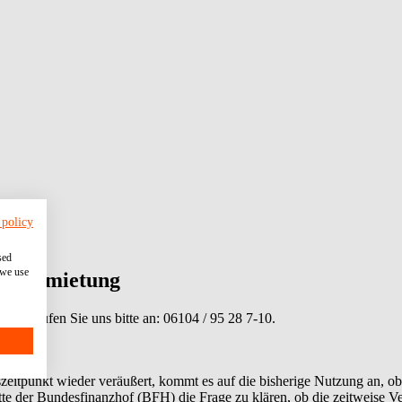
 policy
sed
 we use
er Vermietung
tionen rufen Sie uns bitte an:
06104 / 95 28 7-10
.
tpunkt wieder veräußert, kommt es auf die bisherige Nutzung an, ob di
 der Bundesfinanzhof (BFH) die Frage zu klären, ob die zeitweise Ver