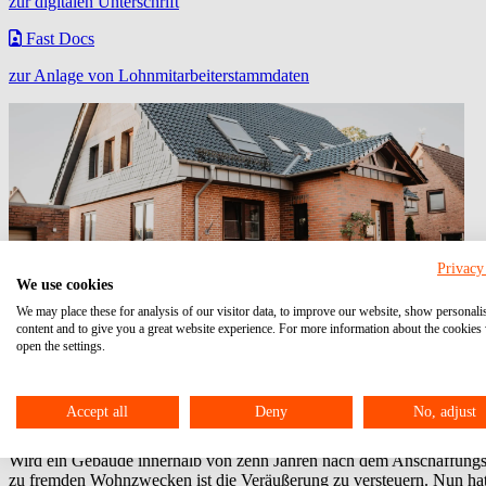
zur digitalen Unterschrift
Fast Docs
zur Anlage von Lohnmitarbeiterstammdaten
Privacy
We use cookies
We may place these for analysis of our visitor data, to improve our website, show personali
content and to give you a great website experience. For more information about the cookies
Steuerpflichtige Veräußerung bei teilweis
open the settings.
Dieser Artikel ist älter als 2 Monate. Möglicherweise sind die Informa
Beitrag vom: 15.05.2023
Accept all
Deny
No, adjust
Vermietungseinkünfte
Bagatellgrenze
zeitweise Vermietung
Wird ein Gebäude innerhalb von zehn Jahren nach dem Anschaffungszei
zu fremden Wohnzwecken ist die Veräußerung zu versteuern. Nun hatte