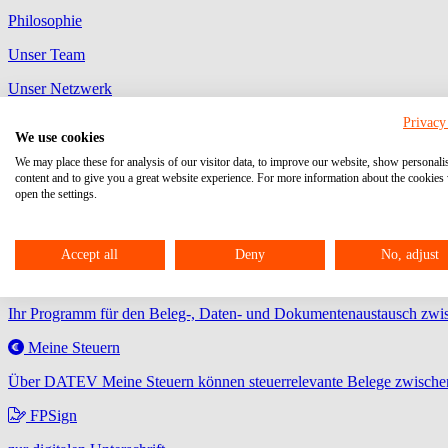
Philosophie
Unser Team
Unser Netzwerk
Auszeichnungen
Privacy
We use cookies
Aktuelles
Karriere
Veranstaltungen
Kontakt
We may place these for analysis of our visitor data, to improve our website, show personali
myEURICON
content and to give you a great website experience. For more information about the cookies
open the settings.
MyDATEV Portal
Ihre Plattform zum Austausch von Dokumenten, Aufgaben, Freigaben
Accept all
Deny
No, adjust
Unternehmen Online
Ihr Programm für den Beleg-, Daten- und Dokumentenaustausch zwis
Meine Steuern
Über DATEV Meine Steuern können steuerrelevante Belege zwischen
FPSign