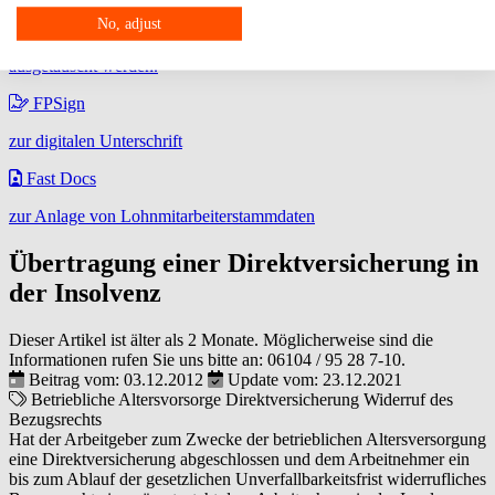
No, adjust
Über DATEV Meine Steuern können steuerrelevante Belege
zwischen dem Privatmandant und dem steuerlichem Berater
ausgetauscht werden.
FPSign
zur digitalen Unterschrift
Fast Docs
zur Anlage von Lohnmitarbeiterstammdaten
Übertragung einer Direktversicherung in
der Insolvenz
Dieser Artikel ist älter als 2 Monate. Möglicherweise sind die
Informationen rufen Sie uns bitte an:
06104 / 95 28 7-10
.
Beitrag vom: 03.12.2012
Update vom: 23.12.2021
Betriebliche Altersvorsorge
Direktversicherung
Widerruf des
Bezugsrechts
Hat der Arbeitgeber zum Zwecke der betrieblichen Altersversorgung
eine Direktversicherung abgeschlossen und dem Arbeitnehmer ein
bis zum Ablauf der gesetzlichen Unverfallbarkeitsfrist widerrufliches