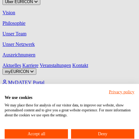
Über EURICON
Vision
Philosophie
Unser Team
Unser Netzwerk
Auszeichnungen
Aktuelles
Karriere
Veranstaltungen
Kontakt
myEURICON
MyDATEV Portal
Privacy policy
Ihre Plattform zum Austausch von Dokumenten, Aufgaben,
We use cookies
Freigaben und Unterhaltungen mit uns!
We may place these for analysis of our visitor data, to improve our website, show
Unternehmen Online
personalised content and to give you a great website experience. For more information
about the cookies we use open the settings.
Ihr Programm für den Beleg-, Daten- und Dokumentenaustausch
zwischen Unternehmen und steuerlichem Berater.
Accept all
Deny
Meine Steuern