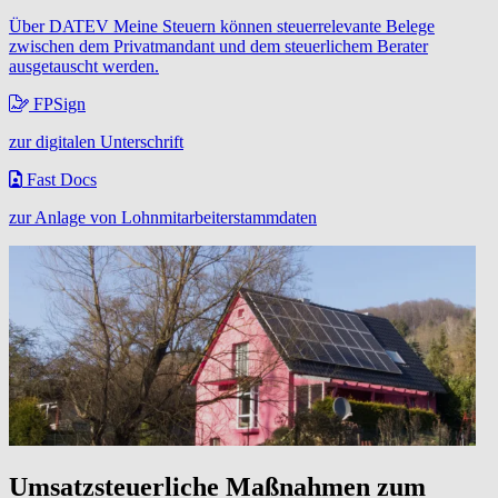
Über DATEV Meine Steuern können steuerrelevante Belege
zwischen dem Privatmandant und dem steuerlichem Berater
ausgetauscht werden.
FPSign
zur digitalen Unterschrift
Fast Docs
zur Anlage von Lohnmitarbeiterstammdaten
Umsatzsteuerliche Maßnahmen zum