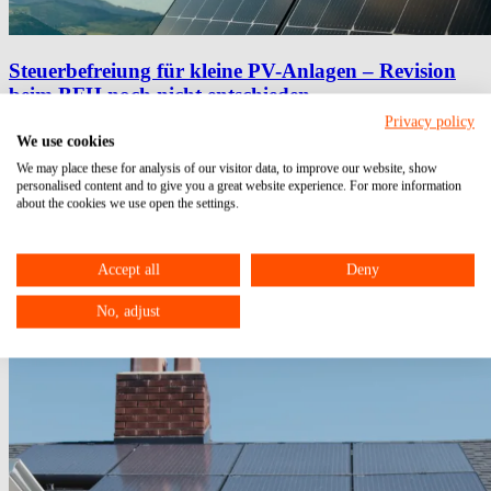
Steuerbefreiung für kleine PV-Anlagen – Revision
beim BFH noch nicht entschieden
Privacy policy
21.04.2025
We use cookies
Steuerbefreiung
PV-Anlagen
Revision
We may place these for analysis of our visitor data, to improve our website, show
personalised content and to give you a great website experience. For more information
about the cookies we use open the settings.
Accept all
Deny
No, adjust