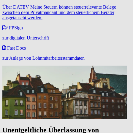
Über DATEV Meine Steuern können steuerrelevante Belege
zwischen dem Privatmandant und dem steuerlichem Berater
ausgetauscht werden.
FPSign
zur digitalen Unterschrift
Fast Docs
zur Anlage von Lohnmitarbeiterstammdaten
Unentgeltliche Überlassung von