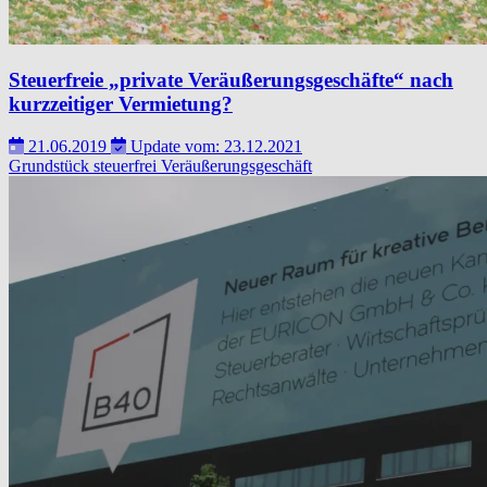
Steuerfreie „private Veräußerungsgeschäfte“ nach
kurzzeitiger Vermietung?
21.06.2019
Update vom: 23.12.2021
Grundstück
steuerfrei
Veräußerungsgeschäft