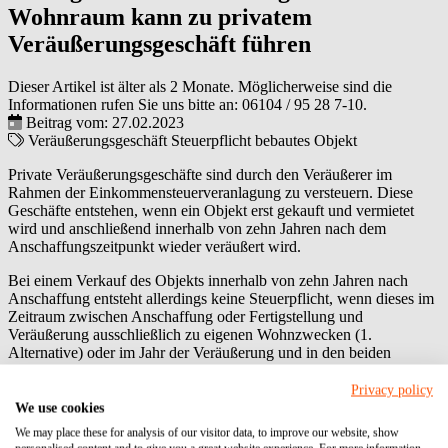
Wohnraum kann zu privatem
Veräußerungsgeschäft führen
Dieser Artikel ist älter als 2 Monate. Möglicherweise sind die
Informationen rufen Sie uns bitte an:
06104 / 95 28 7-10
.
Beitrag vom: 27.02.2023
Veräußerungsgeschäft
Steuerpflicht
bebautes Objekt
Private Veräußerungsgeschäfte sind durch den Veräußerer im
Rahmen der Einkommensteuerveranlagung zu versteuern. Diese
Geschäfte entstehen, wenn ein Objekt erst gekauft und vermietet
wird und anschließend innerhalb von zehn Jahren nach dem
Anschaffungszeitpunkt wieder veräußert wird.
Bei einem Verkauf des Objekts innerhalb von zehn Jahren nach
Anschaffung entsteht allerdings keine Steuerpflicht, wenn dieses im
Zeitraum zwischen Anschaffung oder Fertigstellung und
Veräußerung ausschließlich zu eigenen Wohnzwecken (1.
Alternative) oder im Jahr der Veräußerung und in den beiden
vorangegangenen Jahren zu eigenen Wohnzwecken (2. Alternative)
genutzt wurde.
Privacy policy
We use cookies
Ein Ehepaar erwarb ein bebautes Objekt und überließ dieses ihren
We may place these for analysis of our visitor data, to improve our website, show
drei Kindern, die dort während ihrer Studienzeit lebten. Nachdem