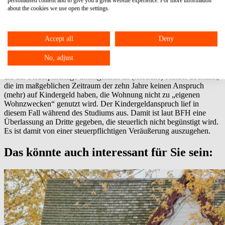
personalised content and to give you a great website experience. For more information
die Kinder ihr Studium beendet hatten, wurde das Objekt wieder
about the cookies we use open the settings.
veräußert. Ein steuerpflichtiger Veräußerungsgewinn wurde nicht
angegeben, da die Steuerpflichtigen der Auffassung waren, dass die
Befreiungsvorschrift greifen würde. Eine Eigennutzung würde auch
Accept all
Deny
dann vorliegen, wenn
ein
Kind, für das der Steuerpflichtige einen
Anspruch auf Kindergeld hat, in dem Objekt wohnt.
No, adjust
Der Bundesfinanzhof (BFH) entschied jedoch, dass eine Wohnung,
die der Steuerpflichtige unentgeltlich an (leibliche) Kinder überlässt,
die im maßgeblichen Zeitraum der zehn Jahre keinen Anspruch
(mehr) auf Kindergeld haben, die Wohnung nicht zu „eigenen
Wohnzwecken“ genutzt wird. Der Kindergeldanspruch lief in
diesem Fall während des Studiums aus. Damit ist laut BFH eine
Überlassung an Dritte gegeben, die steuerlich nicht begünstigt wird.
Es ist damit von einer steuerpflichtigen Veräußerung auszugehen.
Das könnte auch interessant für Sie sein: